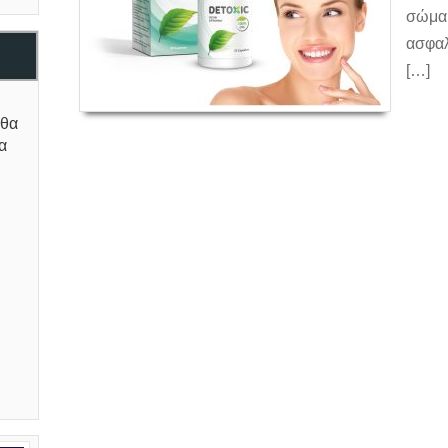
σώμα
ασφαλ
[…]
Czytaj 
 θα
α