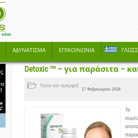
 σένα
AΔΥΝΆΤΙΣΜΑ
ΕΠΙΚΟΙΝΩΝΊΑ
ΓΛΏΣ
Detoxic ™ – για παράσιτα – 
Υγεία και ομορφιά
17 Φεβρουαρίου 2018
Το D
συμπ
αποτ
παρασ