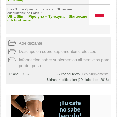
slimming
Ultra Slim – Piperyna + Tyrozyna = Skuteczne
odchudzanie po Polsku:
Ultra Slim – Piperyna + Tyrozyna = Skuteczne
odchudzanie
Adelgazante
Descripción sobre suplementos dietéticos
Información sobre suplementos alimenticios para
perder peso
17 abril, 2016
Autor del texto:
Eco Supplements
Ultima modificacion:(
20 diciembre, 2018
)