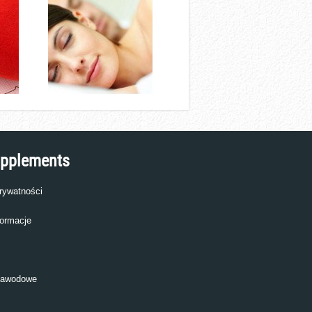
upplements
prywatności
ormacje
zawodowe