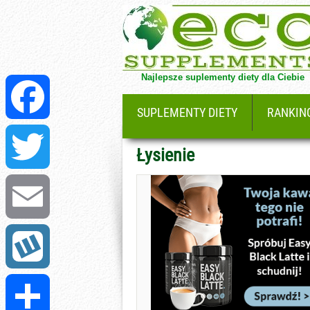
Najlepsze suplementy diety dla Ciebie
SUPLEMENTY DIETY
RANKIN
Facebook
Łysienie
Twitter
Email
Wykop