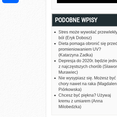
Share
PODOBNE WPISY
Stres może wywołać przewlekł
ból (Eryk Dobosz)
Dieta pomaga obronić się prze
promieniowaniem UV?
(Katarzyna Zadka)
Depresja do 2020r. będzie jedn
z najczęstszych chorób (Sławo
Murawiec)
Nie wysypiasz się. Możesz być
chory nawet na raka (Magdale
Piórkowska)
Chcesz być piękna? Używaj
kremu z umiarem (Anna
Milobedzka)