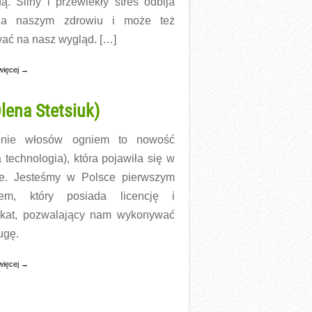
ą. Silny i przewlekły stres odbija
na naszym zdrowiu i może też
ać na nasz wygląd. […]
więcej →
lena Stetsiuk)
enie włosów ogniem to nowość
 technologia), która pojawiła się w
e. Jesteśmy w Polsce pierwszym
nem, który posiada licencję i
fikat, pozwalający nam wykonywać
ugę.
więcej →