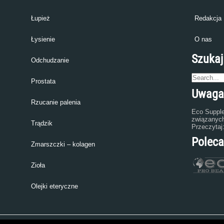
Łupież
Redakcja
Łysienie
O nas
Szukaj
Odchudzanie
Prostata
Uwaga
Rzucanie palenia
Eco Supple
związanych
Trądzik
Przeczytaj
Polec
Zmarszczki – kolagen
Zioła
Olejki eteryczne