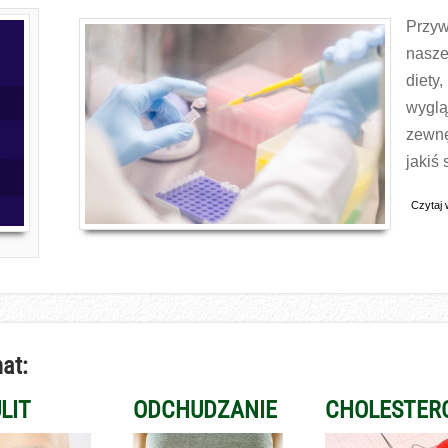
Przyw
nasze
diety
wygl
zewnę
jakiś
Czytaj 
at:
LIT
ODCHUDZANIE
CHOLESTER