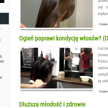
prawd
się 
wpływ
Czytaj 
y
Ogień poprawi kondycję włosów? (O
d
Lecz
(nowa
ą
Polsc
mir
salo
certy
na
tą usł
Czytaj 
Dłuższa młodość i zdrowie