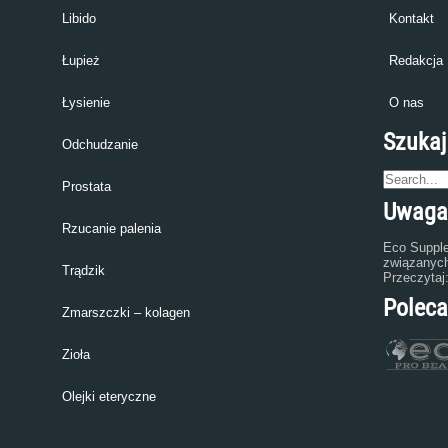
Libido
Kontakt
Łupież
Redakcja
Łysienie
O nas
Szukaj
Odchudzanie
Prostata
Uwaga
Rzucanie palenia
Eco Supple
związanych
Trądzik
Przeczytaj
Polec
Zmarszczki – kolagen
Zioła
Olejki eteryczne