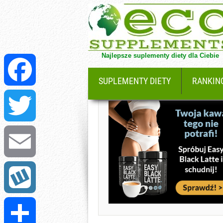
Najlepsze suplementy diety dla Ciebie
SUPLEMENTY DIETY
RANKIN
Facebook
Twitter
Email
Wykop