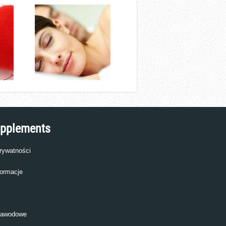
upplements
prywatności
ormacje
zawodowe