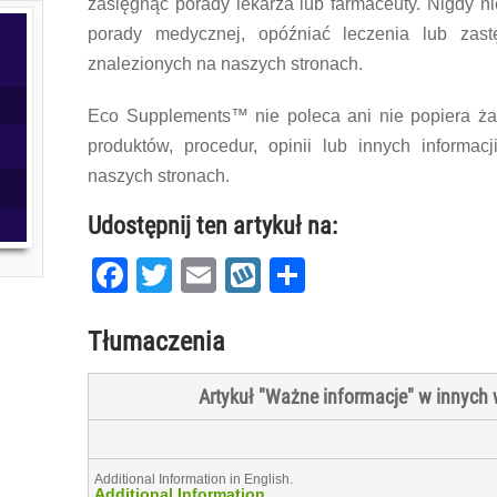
zasięgnąć porady lekarza lub farmaceuty. Nigdy n
porady medycznej, opóźniać leczenia lub zas
znalezionych na naszych stronach.
Eco Supplements™ nie poleca ani nie popiera żad
produktów, procedur, opinii lub innych informac
naszych stronach.
Udostępnij ten artykuł na:
Facebook
Twitter
Email
Wykop
Share
Tłumaczenia
Artykuł "Ważne informacje" w innych
Additional Information in English.
Additional Information