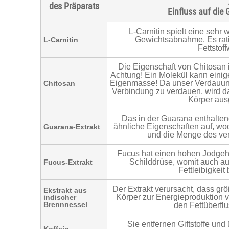
des Präparats
Einfluss auf di
L-Carnitin spielt eine sehr 
Gewichtsabnahme. Es rati
L-Carnitin
Fettstof
Die Eigenschaft von Chitosan i
Achtung! Ein Molekül kann einig
Eigenmasse! Da unser Verdauungst
Chitosan
Verbindung zu verdauen, wird da
Körper aus
Das in der Guarana enthalten
ähnliche Eigenschaften auf, wo
Guarana-Extrakt
und die Menge des ver
Fucus hat einen hohen Jodgehal
Schilddrüse, womit auch a
Fucus-Extrakt
Fettleibigkeit
Der Extrakt verursacht, dass g
Ekstrakt aus
Körper zur Energieproduktion v
indischer
Brennnessel
den Fettüberfl
Sie entfernen Giftstoffe und