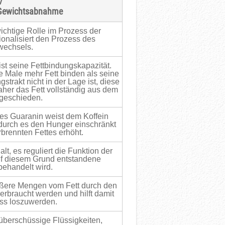
/
e Gewichtsabnahme
wichtige Rolle im Prozess der
onalisiert den Prozess des
fwechsels.
st seine Fettbindungskapazität.
e Male mehr Fett binden als seine
rakt nicht in der Lage ist, diese
her das Fett vollständig aus dem
geschieden.
es Guaranin weist dem Koffein
durch es den Hunger einschränkt
brennten Fettes erhöht.
t, es reguliert die Funktion der
uf diesem Grund entstandene
 behandelt wird.
rößere Mengen vom Fett durch den
erbraucht werden und hilft damit
uss loszuwerden.
 überschüssige Flüssigkeiten,