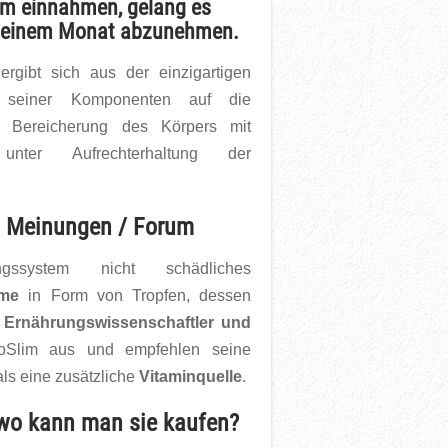
lim einnahmen, gelang es
on einem Monat abzunehmen.
rgibt sich aus der einzigartigen
 seiner Komponenten auf die
ger Bereicherung des Körpers mit
nter Aufrechterhaltung der
– Meinungen / Forum
ystem nicht schädliches
hme
in Form von Tropfen, dessen
.
Ernährungswissenschaftler und
oSlim aus und empfehlen seine
ls eine zusätzliche
Vitaminquelle
.
 wo kann man sie kaufen?