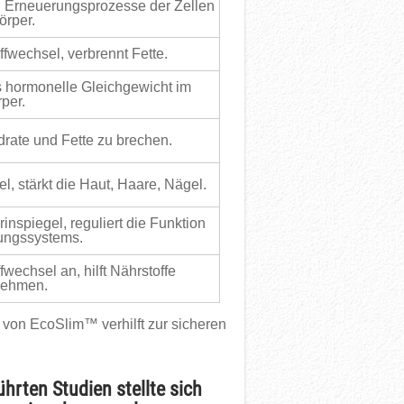
n Erneuerungsprozesse der Zellen
örper.
ffwechsel, verbrennt Fette.
s hormonelle Gleichgewicht im
per.
drate und Fette zu brechen.
l, stärkt die Haut, Haare, Nägel.
nspiegel, reguliert die Funktion
ungssystems.
fwechsel an, hilft Nährstoffe
nehmen.
von EcoSlim™ verhilft zur sicheren
hrten Studien stellte sich