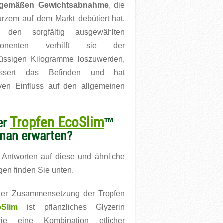
rgemäßen Gewichtsabnahme
, die
urzem auf dem Markt debütiert hat.
 den sorgfältig ausgewählten
onenten verhilft sie der
lüssigen Kilogramme loszuwerden,
essert das Befinden und hat
iven Einfluss auf den allgemeinen
Tropfen EcoSlim
er
™
 man erwarten?
 Antworten auf diese und ähnliche
gen finden Sie unten.
der Zusammensetzung der Tropfen
Slim
ist pflanzliches Glyzerin
ie eine Kombination etlicher