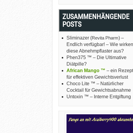
ZUSAMMENHÄNGENDE
POSTS
Sliminazer (
Revita Pharm
) –
Endlich verfügbar! – Wie wirke
diese Abnehmpflaster aus?
Phen375 ™ – Die Ultimative
Diätpille?
African Mango ™
– ein Rezep
für effektiven Gewichtsverlust
Choco Lite ™ – Natürlicher
Cocktail für Gewichtsabnahme
Untoxin ™ – Interne Entgiftung