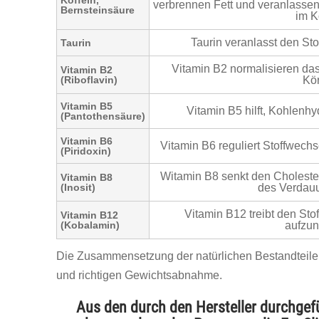
Koffein,
verbrennen Fett und veranlasse
Bernsteinsäure
im K
Taurin veranlasst den Sto
Taurin
Vitamin B2 normalisieren da
Vitamin B2
(Riboflavin)
Kör
Vitamin B5
Vitamin B5 hilft, Kohlenhy
(Pantothensäure)
Vitamin B6
Vitamin B6 reguliert Stoffwechse
(Piridoxin)
Witamin B8 senkt den Cholesteri
Vitamin B8
(Inosit)
des Verdau
Vitamin B12 treibt den Stof
Vitamin B12
(Kobalamin)
aufzu
Die Zusammensetzung der natürlichen Bestandteile 
und richtigen Gewichtsabnahme.
Aus den durch den Hersteller durchgefü