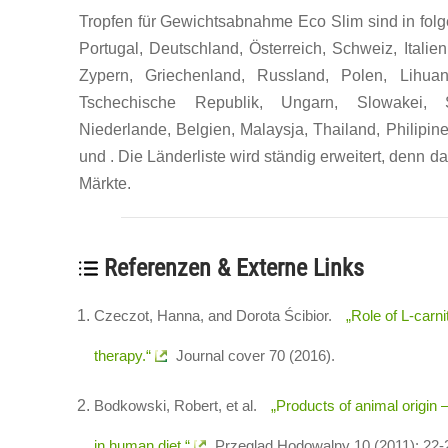
Tropfen für Gewichtsabnahme Eco Slim sind in fol
Portugal, Deutschland, Österreich, Schweiz, Itali
Zypern, Griechenland, Russland, Polen, Lihuan
Tschechische Republik, Ungarn, Slowakei, S
Niederlande, Belgien, Malaysja, Thailand, Philipine
und . Die Länderliste wird ständig erweitert, denn da
Märkte.
Referenzen & Externe Links
Czeczot, Hanna, and Dorota Ścibior.
„Role of L-carni
therapy.“
Journal cover 70 (2016).
Bodkowski, Robert, et al.
„Products of animal origin 
in human diet.“
Przegląd Hodowalny 10 (2011): 22-