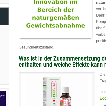
natu
vor k
Dank
Komp
überf
verb
n
posit
Gesundheitszustand.
t
Was ist in der Zusammensetzung d
enthalten und welche Effekte kann
Die
Fra
In 
Eco
sow