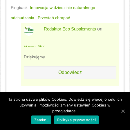
Pingback:
Innowacja w dziedzinie naturalnego
odchudzania | Przestań chrapać
Redaktor Eco Supplements
on
14 marca 2017
Dziękujęmy.
Odpowiedz
U nas:
Eco Slim ™ – Opinia – Rzetelna Ocena i Referencje
Ta strona używa plików Cookies. Dowiedz się więcej o celu ich
używania i możliwości zmiany ustawień Cookies w
| (Eco Supplements)
przeglądarce..
Zamknij
Polityka prywatności
U nas:
Eco Slim Green Coffee ™ – Najprostszym