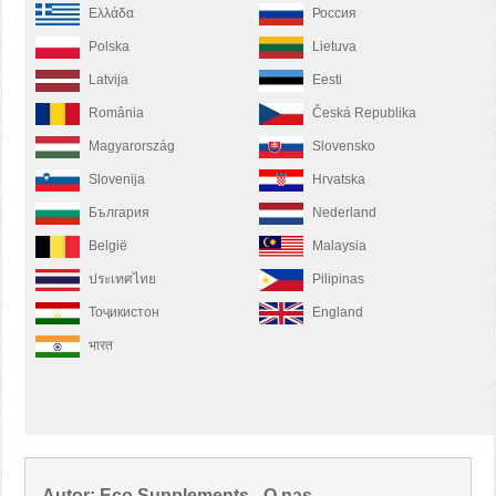
Ελλάδα
Россия
Polska
Lietuva
Latvija
Eesti
România
Česká Republika
Magyarország
Slovensko
Slovenija
Hrvatska
България
Nederland
België
Malaysia
ประเทศไทย
Pilipinas
Тоҷикистон
England
भारत
Autor: Eco Supplements - O nas