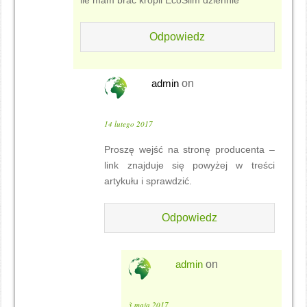
ile mam brac kropli EcoSlim dziennie
Odpowiedz
admin
on
14 lutego 2017
Proszę wejść na stronę producenta –
link znajduje się powyżej w treści
artykułu i sprawdzić.
Odpowiedz
admin
on
3 maja 2017