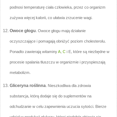
podnosi temperaturę ciała człowieka, przez co organizm
zużywa więcej kalorii, co ułatwia zrzucenie wagi.
Owoce głogu
.
Owoce głogu mają działanie
oczyszczające i pomagają obniżyć poziom cholesterolu.
Ponadto zawierają witaminy
A
,
C
i E, które są niezbędne w
procesie spalania tłuszczu w organizmie i przyspieszają
metabolizm.
Gliceryna roślinna
.
Nieszkodliwa dla zdrowia
substancja, którą dodaje się do suplementów na
odchudzanie w celu zapewnienia uczucia sytości. Bierze
udział w produkcji glukozy, której niedobór objawia się