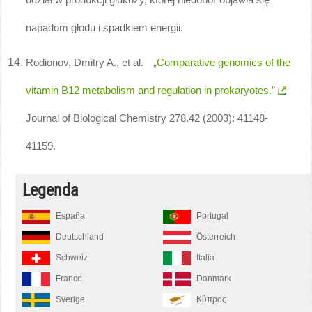
napadom głodu i spadkiem energii.
Rodionov, Dmitry A., et al.
„Comparative genomics of the
vitamin B12 metabolism and regulation in prokaryotes.”
Journal of Biological Chemistry 278.42 (2003): 41148-
41159.
Legenda
España
Portugal
Deutschland
Österreich
Schweiz
Italia
France
Danmark
Sverige
Κύπρος