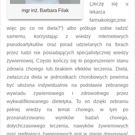
(„leczę się u
mgr inż. Barbara Filak
lekarza
farmakologicznie
więc po co mi dieta?”) albo próbuje sobie radzić
samemu, korzystając z wiedzy internetowych
pseudoartykułów oraz porad udzielanych na forach
przez ludzi nie posiadających specjalistycznej wiedzy
żywieniowej. Często kończy się to pogorszeniem stanu
zdrowia chorego lub brakiem efektów leczenia. Dieta,
zwłaszcza dieta w jednostkach chorobowych powinna
być ułożona indywidualnie na podstawie zebranego
wywiadu żywieniowego i zdrowotnego przez
wykwalifikowanego dietetyka. To on dzięki zebraniu
pełnej wiedzy na temat chorego, w tym po
przeanalizowaniu wyników badań chorego,
dotychczasowego leczenia, nawyków żywieniowych
oraz preferencji żywieniowych jest w stanie dopasować