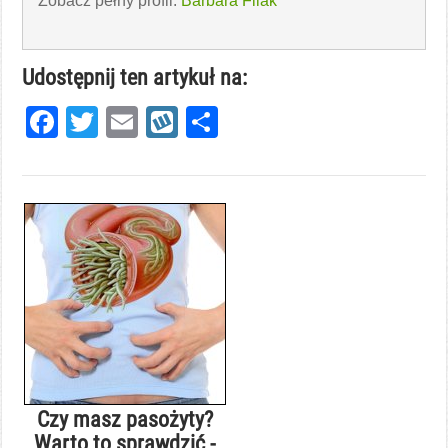
Zobacz pełny profil:
Barbara Filak
Udostępnij ten artykuł na:
Facebook
Twitter
Email
Wykop
Share
Czy masz pasożyty?
Warto to sprawdzić -