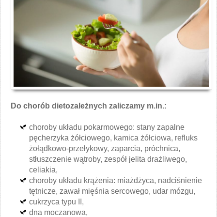
Do chorób dietozależnych zaliczamy m.in.:
choroby układu pokarmowego: stany zapalne
pęcherzyka żółciowego, kamica żółciowa, refluks
żołądkowo-przełykowy, zaparcia, próchnica,
stłuszczenie wątroby, zespół jelita drażliwego,
celiakia,
choroby układu krążenia: miażdżyca, nadciśnienie
tętnicze, zawał mięśnia sercowego, udar mózgu,
cukrzyca typu II,
dna moczanowa,