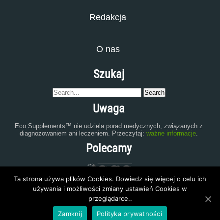
Redakcja
O nas
Szukaj
Uwaga
Eco Supplements™ nie udziela porad medycznych, związanych z
diagnozowaniem ani leczeniem. Przeczytaj:
ważne informacje
.
Polecamy
Ta strona używa plików Cookies. Dowiedz się więcej o celu ich
używania i możliwości zmiany ustawień Cookies w
przeglądarce..
Zamknij
Polityka prywatności
eco-supplements.com
2015 | All Rights Reserved.