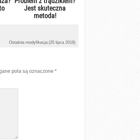
dza?
Problem z trądzikiem?
to
Jest skuteczna
metoda!
Ostatnia modyfikacja:(
25 lipca 2019
)
ane pola są oznaczone
*