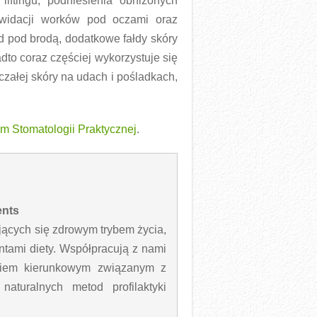
iftingu, podniesienia obniżonych
ikwidacji worków pod oczami oraz
d pod brodą, dodatkowe fałdy skóry
dto coraz częściej wykorzystuje się
tczałej skóry na udach i pośladkach,
m Stomatologii Praktycznej
.
ents
jących się zdrowym trybem życia,
ntami diety. Współpracują z nami
eniem kierunkowym związanym z
aturalnych metod profilaktyki