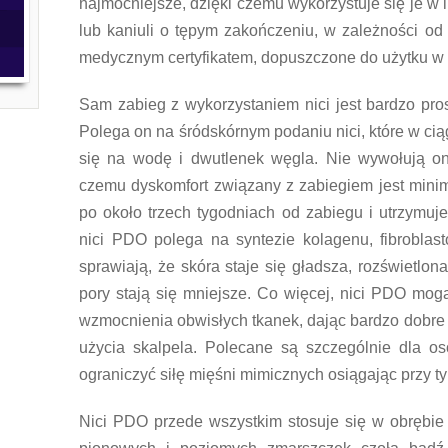
najmocniejsze, dzięki czemu wykorzystuje się je w l
lub kaniuli o tępym zakończeniu, w zależności od 
medycznym certyfikatem, dopuszczone do użytku w c
Sam zabieg z wykorzystaniem nici jest bardzo pros
Polega on na śródskórnym podaniu nici, które w cią
się na wodę i dwutlenek węgla. Nie wywołują one
czemu dyskomfort związany z zabiegiem jest minim
po około trzech tygodniach od zabiegu i utrzymuje
nici PDO polega na syntezie kolagenu, fibroblas
sprawiają, że skóra staje się gładsza, rozświetlon
pory stają się mniejsze. Co więcej, nici PDO mog
wzmocnienia obwisłych tkanek, dając bardzo dobre e
użycia skalpela. Polecane są szczególnie dla os
ograniczyć siłę mięśni mimicznych osiągając przy 
Nici PDO przede wszystkim stosuje się w obrębie