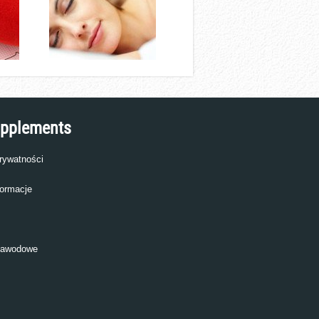
upplements
prywatności
ormacje
zawodowe