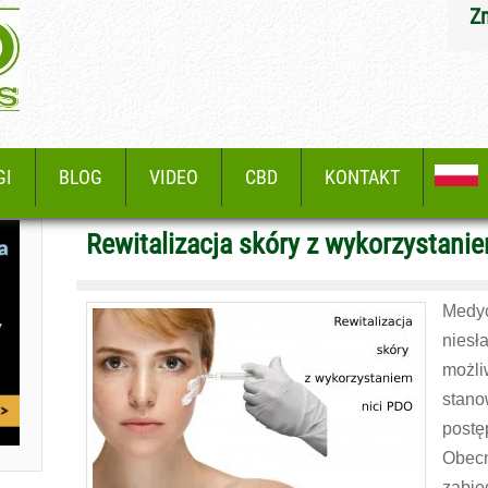
Z
GI
BLOG
VIDEO
CBD
KONTAKT
Rewitalizacja skóry z wykorzystani
Medyc
niesł
możl
sta
post
Obec
zabie