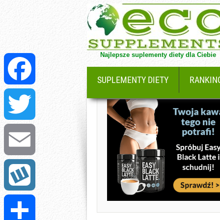
Najlepsze suplementy diety dla Ciebie
SUPLEMENTY DIETY
RANKIN
Facebook
Twitter
Email
Wykop