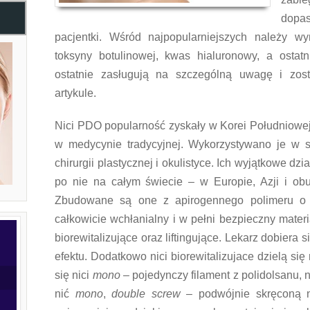
dopa
pacjentki. Wśród najpopularniejszych należy w
toksyny botulinowej, kwas hialuronowy, a ostat
ostatnie zasługują na szczególną uwagę i zos
artykule.
Nici PDO popularność zyskały w Korei Południowej
w medycynie tradycyjnej. Wykorzystywano je w sz
chirurgii plastycznej i okulistyce. Ich wyjątkowe dzi
po nie na całym świecie – w Europie, Azji i o
Zbudowane są one z apirogennego polimeru o n
całkowicie wchłanialny i w pełni bezpieczny materi
biorewitalizujące oraz liftingujące. Lekarz dobiera
efektu. Dodatkowo nici biorewitalizujace dzielą się
się nici
mono
– pojedynczy filament z polidolsanu, n
nić
mono
,
double
screw
– podwójnie skręconą 