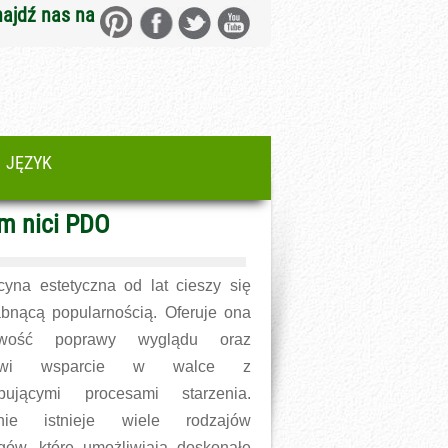
najdź nas na
JĘZYK
em nici PDO
yna estetyczna od lat cieszy się
abnącą popularnością. Oferuje ona
iwość poprawy wyglądu oraz
nowi wsparcie w walce z
ępującymi procesami starzenia.
nie istnieje wiele rodzajów
gów, które umożliwiają doskonałe