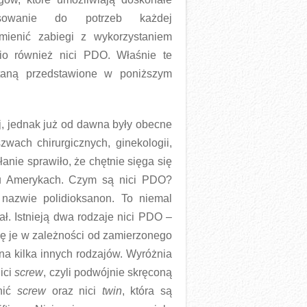
sowanie do potrzeb każdej
ymienić zabiegi z wykorzystaniem
nio również nici PDO. Właśnie te
taną przedstawione w poniższym
, jednak już od dawna były obecne
wach chirurgicznych, ginekologii,
ałanie sprawiło, że chętnie sięga się
bu Amerykach. Czym są nici PDO?
azwie polidioksanon. To niemal
ał. Istnieją dwa rodzaje nici PDO –
 się je w zależności od zamierzonego
 na kilka innych rodzajów. Wyróżnia
ici
screw
, czyli podwójnie skręconą
nić
screw
oraz nici
twin
, która są