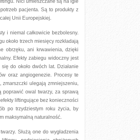
iftingu. Nici umieszczane są na igle
potrzeb pacjenta. Są to produkty z
ałej Unii Europejskiej.
ty i niemal całkowicie bezbolesny.
gu około trzech miesięcy rozkładają
 obrzęku, ani krwawienia, dzięki
alny. Efekty zabiegu widoczny jest
 się do około dwóch lat. Działanie
tów oraz angiogenezie. Procesy te
a, zmarszczki ulegają zmniejszeniu,
ą poprawić owal twarzy, za sprawą
fekty liftingujące bez konieczności
ób po trzydziestym roku życia, by
tym maksymalną naturalność.
 twarzy. Służą one do wygładzenia