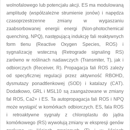
wolnofalowego lub potencjału akcji. ES ma modulowaną
amplitudę (współzależne strumienie jonów) i napędza
czasoprzestrzenne zmiany w wygaszaniu
zaabsorbowanej energii energi (Non-photochemical
quenching, NPQ), następującą indukcję fali reaktywnych
form tlenu (Reactive Oxygen Species, ROS) i
sygnalizację wsteczną (Retrograde signaling RS)
zarówno w roślinach nadawczych (Transmiter, T), jak i
odbiorczych (Receiver, R). Propagacja fali ROS zależy
od specyficznej regulacji przez aktywność RBOHD,
dysmutazy ponadtlenkowej (SOD) i katalazy (CAT).
Dodatkowo, GRL i MSL10 są zaangażowane w zmiany
fal ROS, Ca2+ i ES. Ta autopropagacja fali ROS i NPQ
może wystąpić w komórkach odbiorczych. ES, fala ROS
i retroaktywne sygnały z chloroplastu do jądra
komórkowego (RS) wywołują zmiany w ekspresji genów