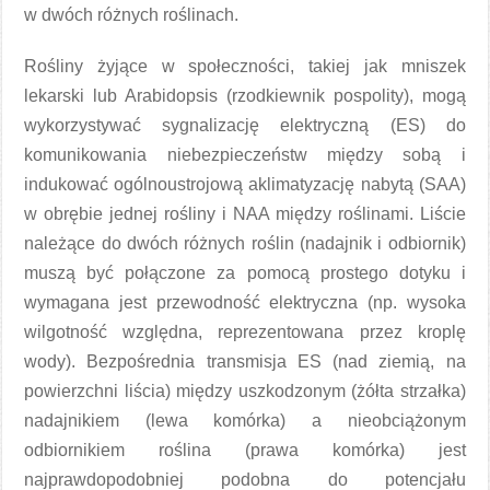
w dwóch różnych roślinach.
Rośliny żyjące w społeczności, takiej jak mniszek
lekarski lub Arabidopsis (rzodkiewnik pospolity), mogą
wykorzystywać sygnalizację elektryczną (ES) do
komunikowania niebezpieczeństw między sobą i
indukować ogólnoustrojową aklimatyzację nabytą (SAA)
w obrębie jednej rośliny i NAA między roślinami. Liście
należące do dwóch różnych roślin (nadajnik i odbiornik)
muszą być połączone za pomocą prostego dotyku i
wymagana jest przewodność elektryczna (np. wysoka
wilgotność względna, reprezentowana przez kroplę
wody). Bezpośrednia transmisja ES (nad ziemią, na
powierzchni liścia) między uszkodzonym (żółta strzałka)
nadajnikiem (lewa komórka) a nieobciążonym
odbiornikiem roślina (prawa komórka) jest
najprawdopodobniej podobna do potencjału