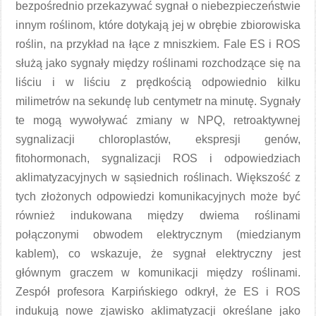
bezpośrednio przekazywać sygnał o niebezpieczeństwie
innym roślinom, które dotykają jej w obrębie zbiorowiska
roślin, na przykład na łące z mniszkiem. Fale ES i ROS
służą jako sygnały między roślinami rozchodzące się na
liściu i w liściu z prędkością odpowiednio kilku
milimetrów na sekundę lub centymetr na minutę. Sygnały
te mogą wywoływać zmiany w NPQ, retroaktywnej
sygnalizacji chloroplastów, ekspresji genów,
fitohormonach, sygnalizacji ROS i odpowiedziach
aklimatyzacyjnych w sąsiednich roślinach. Większość z
tych złożonych odpowiedzi komunikacyjnych może być
również indukowana między dwiema roślinami
połączonymi obwodem elektrycznym (miedzianym
kablem), co wskazuje, że sygnał elektryczny jest
głównym graczem w komunikacji między roślinami.
Zespół profesora Karpińskiego odkrył, że ES i ROS
indukują nowe zjawisko aklimatyzacji określane jako