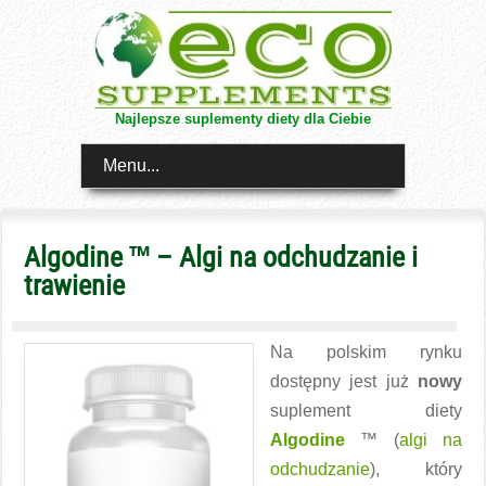
Najlepsze suplementy diety dla Ciebie
Menu...
Algodine ™ – Algi na odchudzanie i
trawienie
Na polskim rynku
dostępny jest już
nowy
suplement diety
Algodine
™ (
algi na
odchudzanie
), który