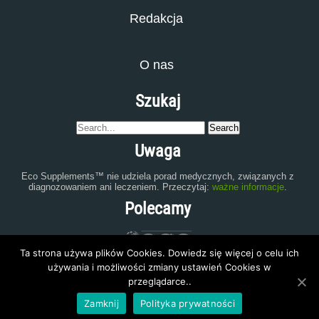
Redakcja
O nas
Szukaj
Uwaga
Eco Supplements™ nie udziela porad medycznych, związanych z
diagnozowaniem ani leczeniem. Przeczytaj:
ważne informacje
.
Polecamy
Ta strona używa plików Cookies. Dowiedz się więcej o celu ich
używania i możliwości zmiany ustawień Cookies w
przeglądarce..
Zamknij
Polityka prywatności
eco-supplements.com
2015 | All Rights Reserved.