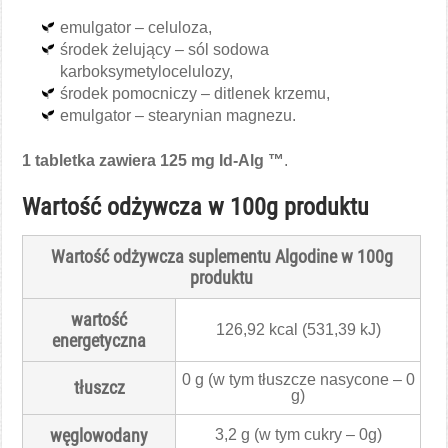
emulgator – celuloza,
środek żelujący – sól sodowa
karboksymetylocelulozy,
środek pomocniczy – ditlenek krzemu,
emulgator – stearynian magnezu.
1 tabletka zawiera 125 mg Id-Alg ™
.
Wartość odżywcza w 100g produktu
Wartość odżywcza suplementu Algodine w 100g
produktu
wartość
126,92 kcal (531,39 kJ)
energetyczna
0 g (w tym tłuszcze nasycone – 0
tłuszcz
g)
węglowodany
3,2 g (w tym cukry – 0g)