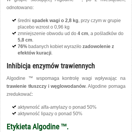
odnotowano:
średni
spadek wagi o 2,8 kg
, przy czym w grupie
placebo wzrost o 0,96 kg
zmniejszenie obwodu ud do
4 cm
, a pośladków do
5,8 cm
.
76%
badanych kobiet wyraziło
zadowolenie z
efektów kuracji
.
Inhibicja enzymów trawiennych
Algodine ™ wspomaga kontrolę wagi wpływając na
trawienie tłuszczy i węglowodanów
. Algodine pomaga
zredukować:
aktywność alfa-amylazy o ponad 50%
aktywność lipazy o ponad 50%
Etykieta Algodine ™.