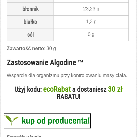
błonnik
23,23 g
białko
1,3 g
sól
0 g
Zawartość netto
: 30 g
Zastosowanie Algodine ™
Wsparcie dla organizmu przy kontrolowaniu masy ciała.
ecoRabat
30 zł
Użyj kodu:
a dostaniesz
RABATU!