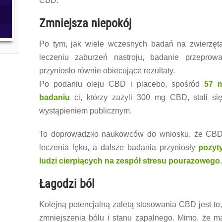
CBD.
Zmniejsza niepokój
Po tym, jak wiele wczesnych badań na zwierzęt
leczeniu zaburzeń nastroju, badanie przepro
przyniosło równie obiecujące rezultaty.
Po podaniu oleju CBD i placebo, spośród
57 m
badaniu
ci, którzy zażyli 300 mg CBD, stali się
wystąpieniem publicznym.
To doprowadziło naukowców do wniosku, że CB
leczenia lęku, a dalsze badania przyniosły
pozyt
ludzi cierpiących na zespół stresu pourazowego
.
Łagodzi ból
Kolejną potencjalną zaletą stosowania CBD jest t
zmniejszenia bólu i stanu zapalnego. Mimo, że m