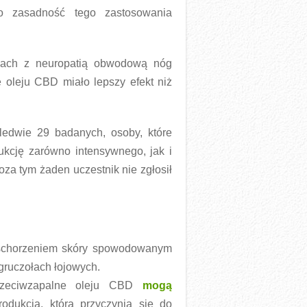
ło zasadność tego zastosowania
ach z neuropatią obwodową nóg
 oleju CBD miało lepszy efekt niż
ledwie 29 badanych, osoby, które
kcję zarówno intensywnego, jak i
oza tym żaden uczestnik nie zgłosił
m schorzeniem skóry spowodowanym
ruczołach łojowych.
rzeciwzapalne oleju CBD
mogą
odukcją, która przyczynia się do