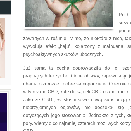
Poch
siewn
pona
zawartych w roślinie. Mimo, że niektóre z nich, ta
wywołują efekt „haju”, kojarzony z maihuaną,
psychoaktywnych skutków ubocznych.
Już sama ta cecha doprowadziła do jej szer
pragnących leczyć ból i inne objawy, zapewniając 
dbania o zdrowie i dobre samopoczucie. Obecnie d
w tym vape CBD, kule do kąpieli CBD i super moc
Jako że CBD jest stosunkowo nową substancją s
nieprzyjemnych objawów, nie doczekał się j
dotyczących jego stosowania. Jednakże z tych, kt
pory, wiemy o co najmniej czterech możliwych korz