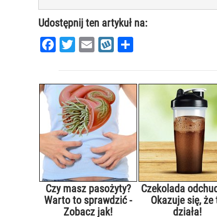
Udostępnij ten artykuł na:
Facebook
Twitter
Email
Wykop
Share
Czy masz pasożyty?
Czekolada odchu
Warto to sprawdzić -
Okazuje się, że 
Zobacz jak!
działa!