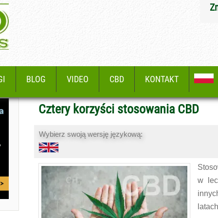
Z
GI
BLOG
VIDEO
CBD
KONTAKT
Cztery korzyści stosowania CBD
Wybierz swoją wersję językową:
Stoso
w lec
innyc
latac