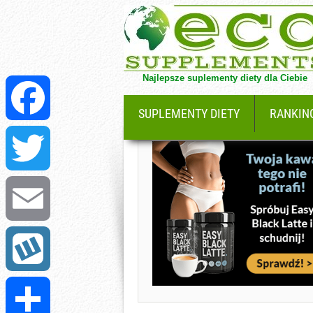
Najlepsze suplementy diety dla Ciebie
SUPLEMENTY DIETY
RANKIN
Facebook
Twitter
Email
Wykop