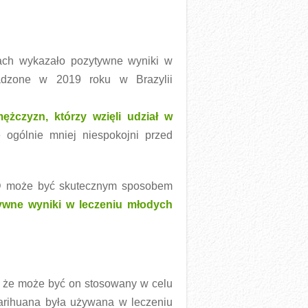
ach wykazało pozytywne wyniki w
wadzone w 2019 roku w Brazylii
ężczyzn, którzy wzięli udział w
 ogólnie mniej niespokojni przed
D może być skutecznym sposobem
ywne wyniki w leczeniu młodych
o, że może być on stosowany w celu
arihuana była używana w leczeniu