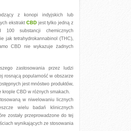
odzący z konopi indyjskich lub
ych ekstrakt
CBD
jest tylko jedną z
d 100 substancji chemicznych
kie jak tetrahydrokannabinol (THC),
 samo CBD nie wykazuje żadnych
szego zastosowania przez ludzi
jej rosnącą popularność w obszarze
ostępnych jest mnóstwo produktów,
ne krople CBD w różnych smakach.
tosowaną w niwelowaniu licznych
eszcze wielu badań klinicznych
óre zostały przeprowadzone do tej
yściach wynikających ze stosowania