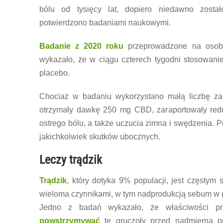
bólu od tysięcy lat, dopiero niedawno zosta
potwierdzono badaniami naukowymi.
Badanie z 2020 roku
przeprowadzone na osob
wykazało, że w ciągu czterech tygodni stosowanie
placebo.
Chociaż w badaniu wykorzystano małą liczbę za
otrzymały dawkę 250 mg CBD, zaraportowały redu
ostrego bólu, a także uczucia zimna i swędzenia. P
jakichkolwiek skutków ubocznych.
Leczy trądzik
Trądzik
, który dotyka 9% populacji, jest częsty
wieloma czynnikami, w tym nadprodukcją sebum w g
Jedno z badań wykazało, że właściwości p
powstrzymywać
te gruczoły przed nadmierną pr