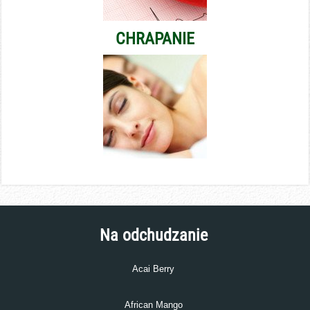
CHRAPANIE
Na odchudzanie
Acai Berry
African Mango