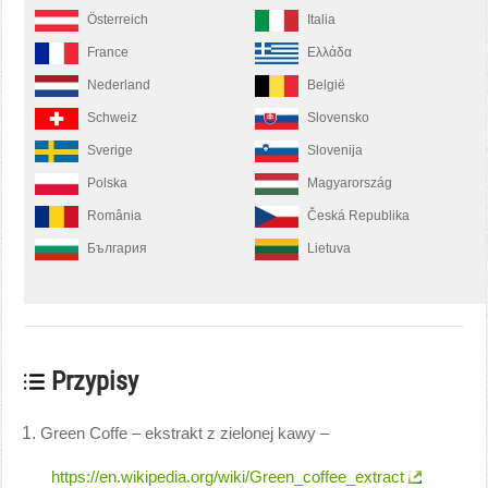
Österreich
Italia
France
Ελλάδα
Nederland
België
Schweiz
Slovensko
Sverige
Slovenija
Polska
Magyarország
România
Česká Republika
България
Lietuva
Przypisy
Green Coffe – ekstrakt z zielonej kawy –
https://en.wikipedia.org/wiki/Green_coffee_extract