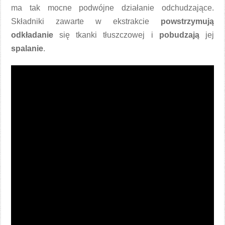
ma tak mocne podwójne działanie odchudzające.
Składniki zawarte w ekstrakcie
powstrzymują
odkładanie
się tkanki tłuszczowej i
pobudzają
jej
spalanie
.