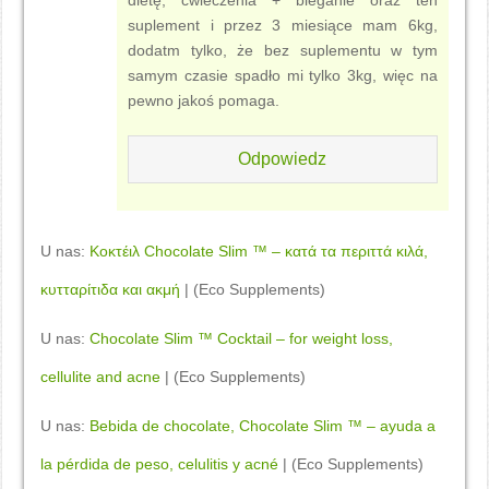
suplement i przez 3 miesiące mam 6kg,
dodatm tylko, że bez suplementu w tym
samym czasie spadło mi tylko 3kg, więc na
pewno jakoś pomaga.
Odpowiedz
U nas:
Kοκτέιλ Chocolate Slim ™ – κατά τα περιττά κιλά,
κυτταρίτιδα και ακμή
| (Eco Supplements)
U nas:
Chocolate Slim ™ Cocktail – for weight loss,
cellulite and acne
| (Eco Supplements)
U nas:
Bebida de chocolate, Chocolate Slim ™ – ayuda a
la pérdida de peso, celulitis y acné
| (Eco Supplements)