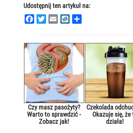
Udostępnij ten artykuł na:
Facebook
Twitter
Email
Wykop
Share
Czy masz pasożyty?
Czekolada odchu
Warto to sprawdzić -
Okazuje się, że 
Zobacz jak!
działa!