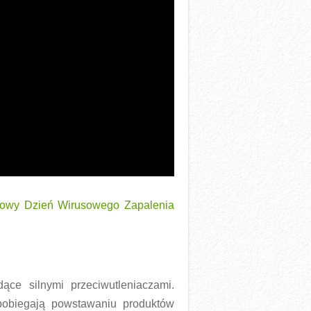
atowy Dzień Wirusowego Zapalenia
ce silnymi przeciwutleniaczami.
apobiegają powstawaniu produktów