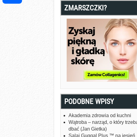
ZMARSZCZKI?
Share
PODOBNE WPISY
Akademia zdrowia od kuchni
Wątroba – narząd, o który trzeb
dbać (Jan Gietka)
Salai Guggal Plus ™ na jesień