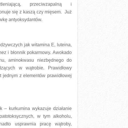
tleniającą, przeciwzapalną i
nuje się z kaszą czy mięsem. Już
dawkę antyoksydantów.
dżywczych jak witamina E, luteina,
magnez i błonnik pokarmowy. Awokado
ianu, aminokwasu niezbędnego do
dzących w wątrobie. Prawidłowy
st jednym z elementów prawidłowej
ik – kurkumina wykazuje działanie
atotoksycznych, w tym alkoholu,
nadto usprawnia pracę wątroby,