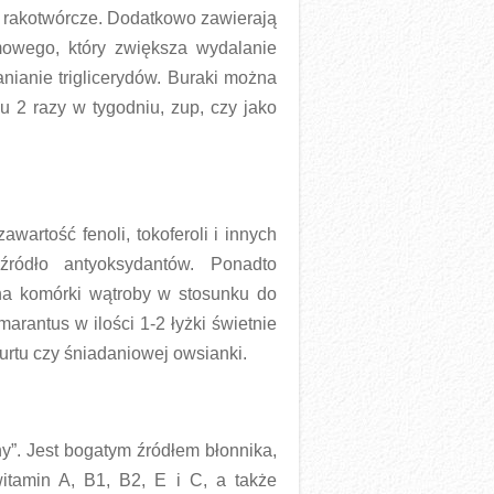
e rakotwórcze. Dodatkowo zawierają
rmowego, który zwiększa wydalanie
ianie triglicerydów. Buraki można
u 2 razy w tygodniu, zup, czy jako
artość fenoli, tokoferoli i innych
źródło antyoksydantów. Ponadto
a komórki wątroby w stosunku do
arantus w ilości 1-2 łyżki świetnie
urtu czy śniadaniowej owsianki.
y”. Jest bogatym źródłem błonnika,
witamin A, B1, B2, E i C, a także