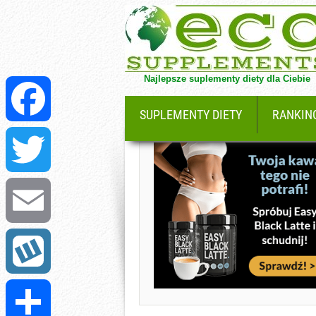
Najlepsze suplementy diety dla Ciebie
SUPLEMENTY DIETY
RANKIN
Facebook
Twitter
Email
Wykop