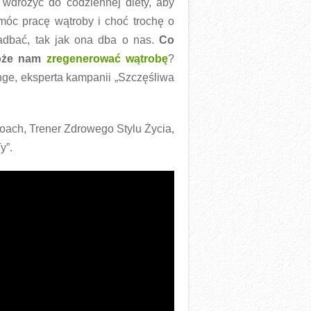
 wdrożyć do codziennej diety, aby
óc pracę wątroby i choć trochę o
adbać, tak jak ona dba o nas.
Co
oże nam
zregenerować wątrobę
?
nge, eksperta kampanii „Szczęśliwa
Coach, Trener Zdrowego Stylu Życia,
y”.