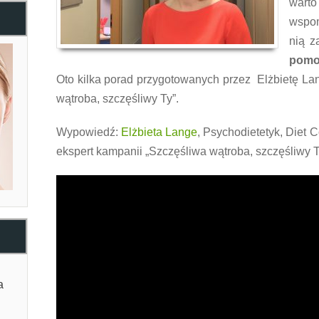
warto
wspom
nią z
pom
Oto kilka porad przygotowanych przez Elżbietę La
wątroba, szczęśliwy Ty”.
Wypowiedź:
Elżbieta Lange
, Psychodietetyk, Diet 
ekspert kampanii „Szczęśliwa wątroba, szczęśliwy T
a