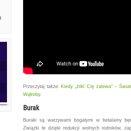
t
Przeczytaj także:
Kiedy „żółć Cię zalewa” – Świ
Wątroby
.
Burak
Buraki są warzywami bogatymi w betalainy będą
Związki te dzięki redukcji wolnych rodników, z