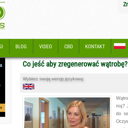
Z
GI
BLOG
VIDEO
CBD
KONTAKT
Co jeść aby zregenerować wątrobę? 
Wybierz swoją wersję językową:
Wątro
nią? 
do se
Oczyw