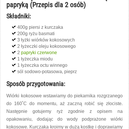
papryką (Przepis dla 2 osób)
Składniki:
400g piersi z kurczaka
200g ryżu basmati
3 łyżki wiórków kokosowych
2 łyżeczki oleju kokosowego
2
papryki czerwone
1 łyżeczka miodu
1 łyżeczka octu winnego
sól sodowo-potasowa, pieprz
Sposób przygotowania:
Wiórki kokosowe wstawiamy do piekarnika rozgrzanego
do 160˚C do momentu, aż zaczną robić się złociste.
Następnie gotujemy ryż zgodnie z opisem na
opakowaniu, dodając do wody podprażone wiórki
kokosowe. Kurczaka kroimy w dużą kostkę i doprawiamy