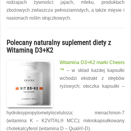
rodzajach żywności: jajach, mleku, produktach
zbożowych zwłaszcza pełnoziarnistych, a także mięsie i
nasionach roślin strączkowych.
Polecany naturalny suplement diety z
Witaminą D3+K2
Witamina D3+K2 marki Cheers
™
– w skład każdej kapsułki
wchodzi ekstrakt z otrębów
ryżowych; otoczka kapsułki –
hydroksypropylometyloceluloza; menachinon-7
(witamina K – K2VITAL® MCC); mikrokapsułkowany
cholekalcyferol (witamina D – Quali®-D).