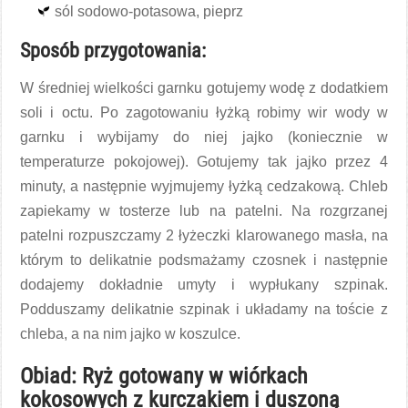
sól sodowo-potasowa, pieprz
Sposób przygotowania:
W średniej wielkości garnku gotujemy wodę z dodatkiem
soli i octu. Po zagotowaniu łyżką robimy wir wody w
garnku i wybijamy do niej jajko (koniecznie w
temperaturze pokojowej). Gotujemy tak jajko przez 4
minuty, a następnie wyjmujemy łyżką cedzakową. Chleb
zapiekamy w tosterze lub na patelni. Na rozgrzanej
patelni rozpuszczamy 2 łyżeczki klarowanego masła, na
którym to delikatnie podsmażamy czosnek i następnie
dodajemy dokładnie umyty i wypłukany szpinak.
Podduszamy delikatnie szpinak i układamy na toście z
chleba, a na nim jajko w koszulce.
Obiad: Ryż gotowany w wiórkach
kokosowych z kurczakiem i duszoną