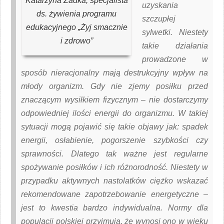
Katarzyna Zadka, specjalista
uzyskania
ds. żywienia programu
szczupłej
edukacyjnego „Żyj smacznie
sylwetki. Niestety
i zdrowo”
takie działania
prowadzone w
sposób nieracjonalny mają destrukcyjny wpływ na
młody organizm. Gdy nie zjemy posiłku przed
znaczącym wysiłkiem fizycznym – nie dostarczymy
odpowiedniej ilości energii do organizmu. W takiej
sytuacji mogą pojawić się takie objawy jak: spadek
energii, osłabienie, pogorszenie szybkości czy
sprawności. Dlatego tak ważne jest regularne
spożywanie posiłków i ich różnorodność. Niestety w
przypadku aktywnych nastolatków ciężko wskazać
rekomendowane zapotrzebowanie energetyczne –
jest to kwestia bardzo indywidualna. Normy dla
populacji polskiej przyjmują, że wynosi ono w wieku