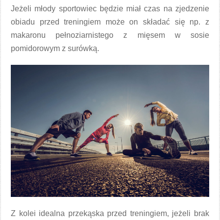
Jeżeli młody sportowiec będzie miał czas na zjedzenie
obiadu przed treningiem może on składać się np. z
makaronu pełnoziarnistego z mięsem w sosie
pomidorowym z surówką.
Z kolei idealna przekąska przed treningiem, jeżeli brak