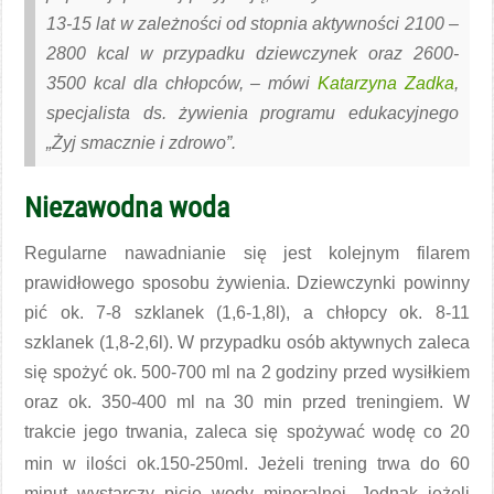
13-15 lat w zależności od stopnia aktywności 2100 –
2800 kcal w przypadku dziewczynek oraz 2600-
3500 kcal dla chłopców, – mówi
Katarzyna Zadka
,
specjalista ds. żywienia programu edukacyjnego
„Żyj smacznie i zdrowo”.
Niezawodna woda
Regularne nawadnianie się jest kolejnym filarem
prawidłowego sposobu żywienia. Dziewczynki powinny
pić ok. 7-8 szklanek (1,6-1,8l), a chłopcy ok. 8-11
szklanek (1,8-2,6l). W przypadku osób aktywnych zaleca
się spożyć ok. 500-700 ml na 2 godziny przed wysiłkiem
oraz ok. 350-400 ml na 30 min przed treningiem. W
trakcie jego trwania, zaleca się spożywać wodę co 20
min w ilości ok.150-250ml
. Jeżeli trening trwa do 60
minut wystarczy picie wody mineralnej. Jednak jeżeli