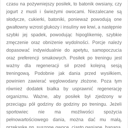
czasu na pożywniejszy posiłek, to batonik owsiany, czy
jogurt z musli i świeżymi owocami. Niezalecane są
słodycze, cukierki, batoniki, ponieważ powodują one
gwałtowny wzrost glukozy i insuliny we krwi, a następnie
szybki jej spadek, powodując hipoglikemię, szybkie
zmęczenie oraz obniżenie wydolności. Porcje należy
dopasować indywidualnie do apetytu, samopoczucia
oraz preferencji smakowych. Posiłek po treningu jest
ważny dla regeneracji sił przed kolejną sesją
treningową. Podobnie jak dania przed wysiłkiem,
powinien zawierać węglowodany złożone. Poza tym
również dodatek białka by usprawnić regenerację
organizmu. Ważne, aby posiłek był zjedzony w
przeciągu pół godziny do godziny po treningu. Jeżeli
sportowiec nie ma możliwości spożycia
pełnowartościowego dania, można dać mu małą,
przekąskę np. suszone owoce, ciasto owsiane, banana.