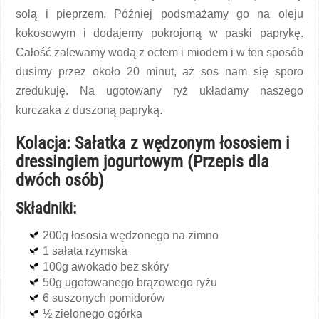
solą i pieprzem. Później podsmażamy go na oleju
kokosowym i dodajemy pokrojoną w paski paprykę.
Całość zalewamy wodą z octem i miodem i w ten sposób
dusimy przez około 20 minut, aż sos nam się sporo
zredukuję. Na ugotowany ryż układamy naszego
kurczaka z duszoną papryką.
Kolacja: Sałatka z wędzonym łososiem i
dressingiem jogurtowym (Przepis dla
dwóch osób)
Składniki:
200g łososia wędzonego na zimno
1 sałata rzymska
100g awokado bez skóry
50g ugotowanego brązowego ryżu
6 suszonych pomidorów
½ zielonego ogórka