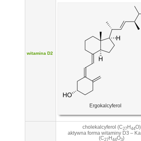
witamina D2
Ergokalcyferol
cholekalcyferol (C
H
O)
27
44
aktywna forma witaminy D3 – Kal
(C
H
O
)
27
44
3