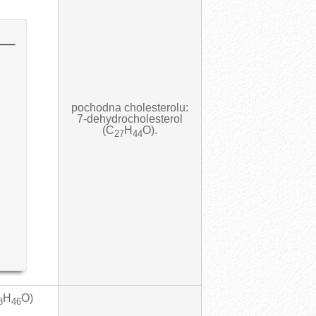
pochodna cholesterolu:
7-dehydrocholesterol
(C
H
O).
27
44
H
O)
8
46