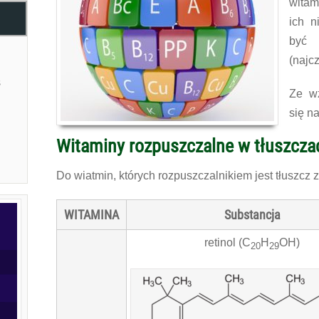
witam
ich n
być
(najc
s
Ze wz
się na
Witaminy rozpuszczalne w tłuszcza
Do wiatmin, których rozpuszczalnikiem jest tłuszcz z
WITAMINA
Substancja
retinol (C
H
OH)
20
29