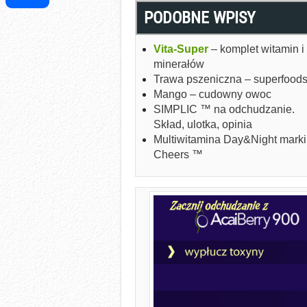
PODOBNE WPISY
Share
Vita-Super
– komplet witamin i
minerałów
Trawa pszeniczna – superfood
Mango – cudowny owoc
SIMPLIC ™ na odchudzanie.
Skład, ulotka, opinia
Multiwitamina Day&Night marki
Cheers ™