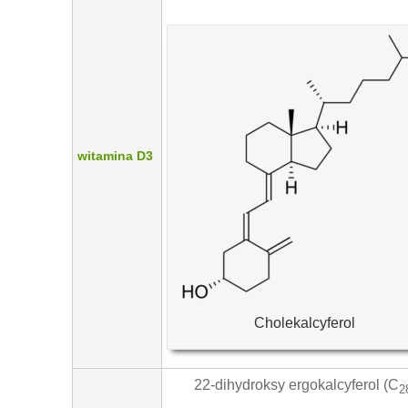
witamina D3
Cholekalcyferol
22-dihydroksy ergokalcyferol (C
2