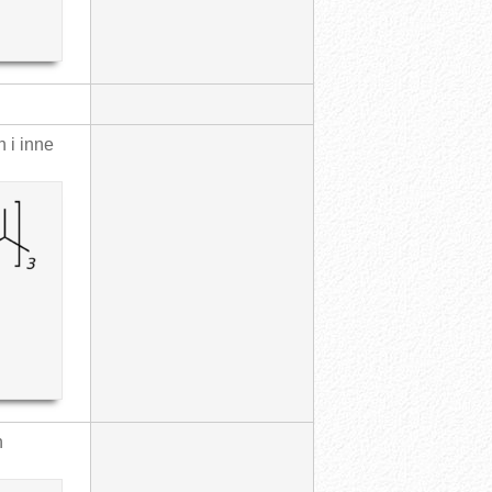
n i inne
n