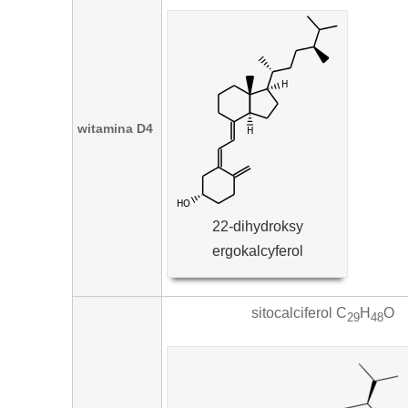
witamina D4
22-dihydroksy
ergokalcyferol
sitocalciferol C
H
O
29
48