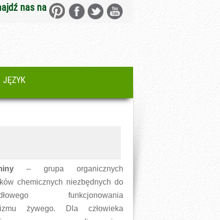
najdź nas na
JĘZYK
miny
– grupa organicznych
ków chemicznych niezbędnych do
widłowego funkcjonowania
nizmu żywego. Dla człowieka