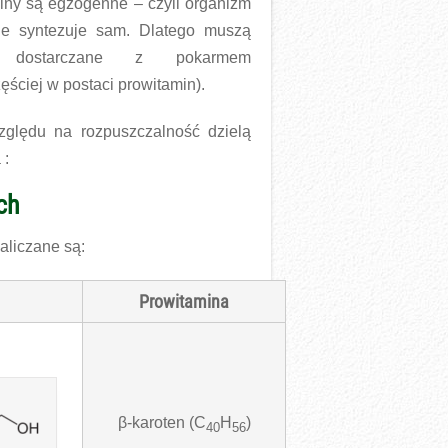
iny są egzogenne – czyli organizm
ie syntezuje sam. Dlatego muszą
 dostarczane z pokarmem
zęściej w postaci prowitamin).
ględu na rozpuszczalność dzielą
 :
ch
aliczane są:
Prowitamina
β-karoten (C
H
)
40
56