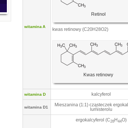
Retinol
witamina A
kwas retinowy (C20H28O2)
Kwas retinowy
kalcyferol
witamina D
Mieszanina (1:1) cząsteczek ergokal
witamina D1
lumisterolu
ergokalcyferol (C
H
O)
28
44