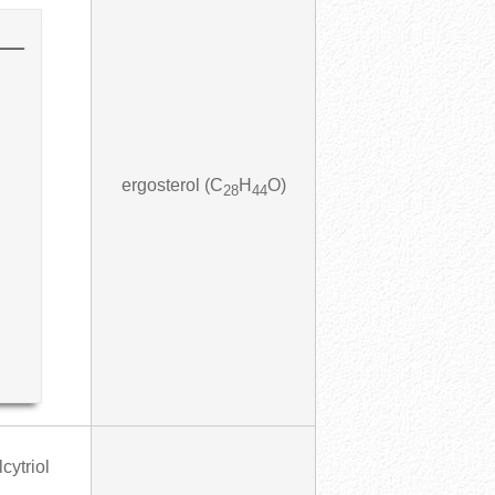
ergosterol (C
H
O)
28
44
cytriol