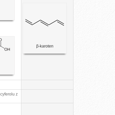
β-karoten
cyferolu z