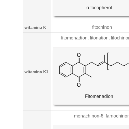
α-tocopherol
fitochinon
witamina K
fitomenadion, fitonation, filochino
witamina K1
Fitomenadion
menachinon-6, farnochino