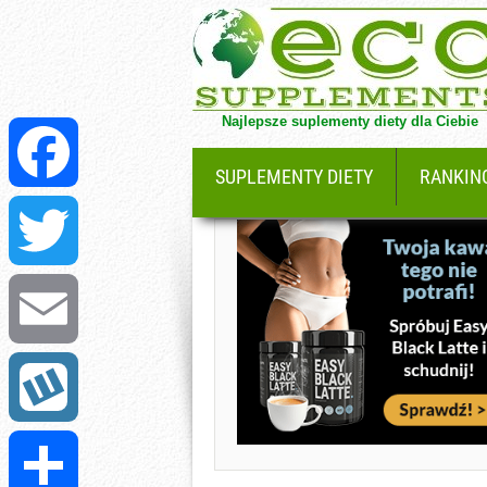
Najlepsze suplementy diety dla Ciebie
SUPLEMENTY DIETY
RANKIN
Facebook
Twitter
Email
Wykop