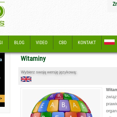
Z
GI
BLOG
VIDEO
CBD
KONTAKT
Witaminy
Wybierz swoją wersję językową:
Wita
związ
pra
orga