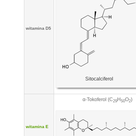
witamina D5
Sitocalciferol
α-Tokoferol (C
H
O
)
29
50
2
witamina E