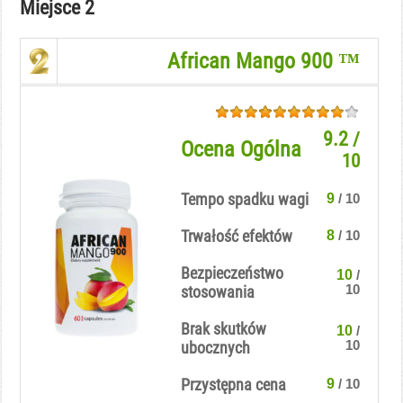
Miejsce 2
African Mango 900 ™
9.2
/
Ocena Ogólna
10
Tempo spadku wagi
9
/ 10
Trwałość efektów
8
/ 10
Bezpieczeństwo
10
/
10
stosowania
Brak skutków
10
/
10
ubocznych
Przystępna cena
9
/ 10