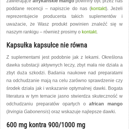
zawierające
afrykańskie mango
powinny być przez nas
poddane recencji – napiszcie do nas (
kontakt
). Jeżeli
reprezentujecie producenta takich suplementów i
uważacie, że Wasz produkt powinien znaleźć się w
naszym rankigu – również prosimy o
kontakt
.
Kapsułka kapsułce nie równa
Z suplementami jest podobnie jak z lekami. Określona
dawka substacji aktywnych leczy, zbyt mała nie działa a
zbyt duża szkodzi. Badania naukowe nad preparatami
na odchudzanie mają na celu zarówno sprawdzenie czy
środek działa jak i wskazanie optymalnej dawki. Bogata
literatura w tym temacie jasno stwierdza skuteczność w
odchudzaniu preparatów opartych o
african mango
(
Irvingia Gabonensis
) oraz wskazuje najlepsze dawki.
600 mg kontra 900/1000 mg