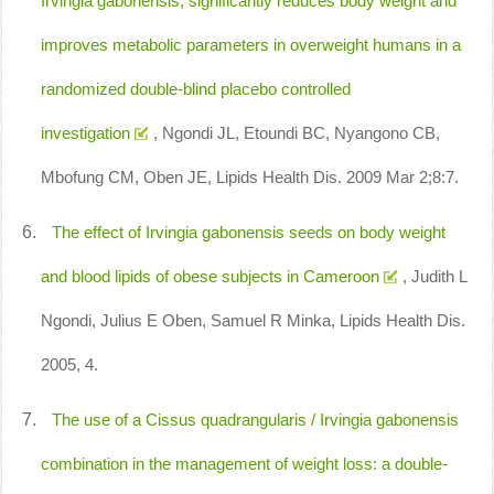
Irvingia gabonensis, significantly reduces body weight and
improves metabolic parameters in overweight humans in a
randomized double-blind placebo controlled
investigation
, Ngondi JL, Etoundi BC, Nyangono CB,
Mbofung CM, Oben JE, Lipids Health Dis. 2009 Mar 2;8:7.
The effect of Irvingia gabonensis seeds on body weight
and blood lipids of obese subjects in Cameroon
, Judith L
Ngondi, Julius E Oben, Samuel R Minka, Lipids Health Dis.
2005, 4.
The use of a Cissus quadrangularis / Irvingia gabonensis
combination in the management of weight loss: a double-