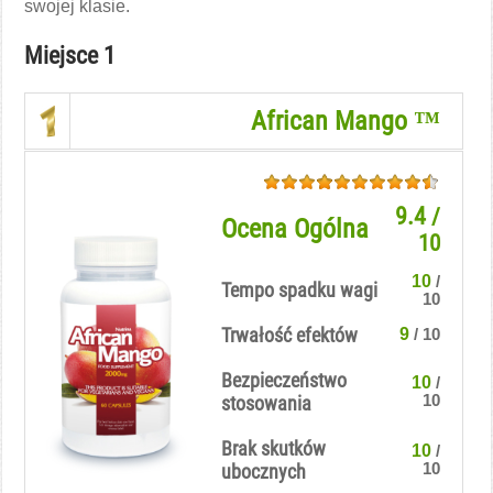
swojej klasie.
Miejsce 1
African Mango ™
9.4
/
Ocena Ogólna
10
10
/
Tempo spadku wagi
10
Trwałość efektów
9
/ 10
Bezpieczeństwo
10
/
10
stosowania
Brak skutków
10
/
10
ubocznych