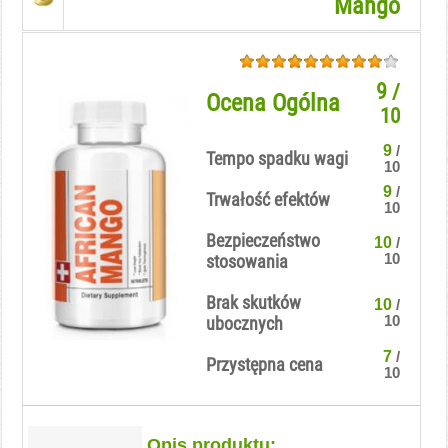
Mango
9
/
Ocena Ogólna
10
9
/
Tempo spadku wagi
10
9
/
Trwałość efektów
10
Bezpieczeństwo
10
/
10
stosowania
Brak skutków
10
/
10
ubocznych
7
/
Przystępna cena
10
Opis produktu: