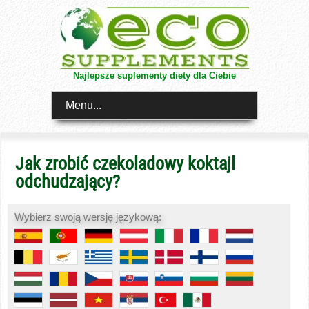
Najlepsze suplementy diety dla Ciebie
Menu...
Jak zrobić czekoladowy koktajl
odchudzający?
Wybierz swoją wersję językową: