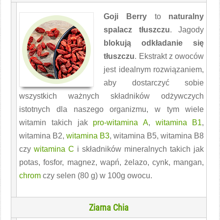
Goji Berry
to
naturalny
spalacz tłuszczu
. Jagody
blokują odkładanie się
tłuszczu
. Ekstrakt z owoców
jest idealnym rozwiązaniem,
aby dostarczyć sobie
wszystkich ważnych składników odżywczych
istotnych dla naszego organizmu, w tym wiele
witamin takich jak
pro-witamina A
,
witamina B1
,
witamina B2,
witamina B3
, witamina B5, witamina B8
czy
witamina C
i składników mineralnych takich jak
potas, fosfor, magnez, wapń, żelazo, cynk, mangan,
chrom
czy selen (80 g) w 100g owocu.
Ziarna Chia