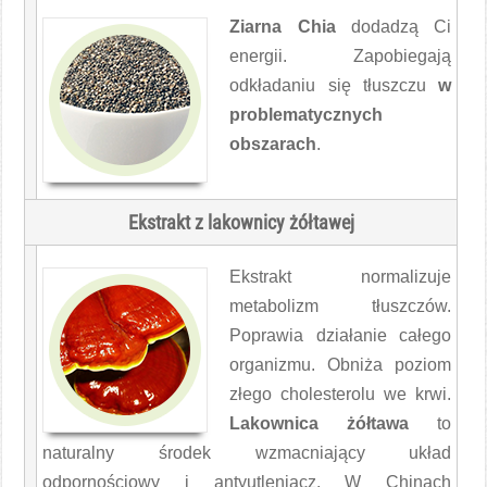
Ziarna Chia
dodadzą Ci
energii. Zapobiegają
odkładaniu się tłuszczu
w
problematycznych
obszarach
.
Ekstrakt z
lakownicy żółtawej
Ekstrakt normalizuje
metabolizm tłuszczów.
Poprawia działanie całego
organizmu. Obniża poziom
złego cholesterolu we krwi.
Lakownica żółtawa
to
naturalny środek wzmacniający układ
odpornościowy i antyutleniacz. W Chinach