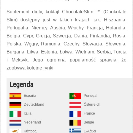
Suplement diety, koktajl ChocolateSlim ™ (Chokolate
Slim) dostępny jest w takich krajach jak: Hiszpania,
Portugalia, Niemcy, Austria, Włochy, Francja, Holandia,
Belgia, Cypr, Grecja, Szwecja, Dania, Finlandia, Rosja,
Polska, Węgry, Rumunia, Czechy, Słowacja, Słowenia,
Bułgaria, Litwa, Estonia, Łotwa, Wietnam, Serbia, Turcja
i Meksyk. Jego ogromna popularność sprawia, że
zdobywa kolejne rynki.
Legenda
España
Portugal
Deutschland
Österreich
Italia
France
Nederland
België
Κύπρος
Ελλάδα