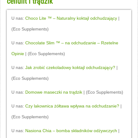
cellulit i trądzik
”
U nas:
Choco Lite ™ – Naturalny koktajl odchudzający
|
(Eco Supplements)
U nas:
Chocolate Slim ™ – na odchudzanie – Rzetelne
Opinie
| (Eco Supplements)
U nas:
Jak zrobić czekoladowy koktajl odchudzający?
|
(Eco Supplements)
U nas:
Domowe maseczki na trądzik
| (Eco Supplements)
U nas:
Czy lakownica żółtawa wpływa na odchudzanie?
|
(Eco Supplements)
U nas:
Nasiona Chia – bomba składników odżywczych
|