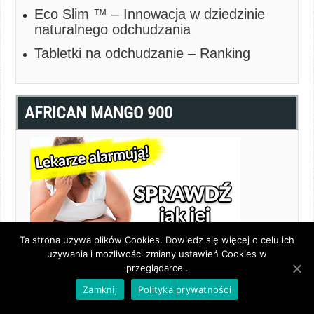
Eco Slim ™ – Innowacja w dziedzinie
naturalnego odchudzania
Tabletki na odchudzanie – Ranking
AFRICAN MANGO 900
Ta strona używa plików Cookies. Dowiedz się więcej o celu ich
używania i możliwości zmiany ustawień Cookies w
przeglądarce..
Zamknij
Polityka prywatności