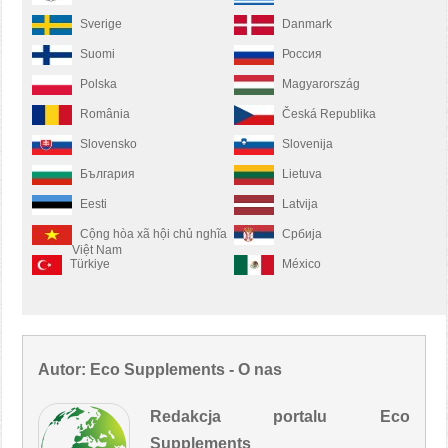
Sverige
Danmark
Suomi
Россия
Polska
Magyarország
România
Česká Republika
Slovensko
Slovenija
България
Lietuva
Eesti
Latvija
Cộng hòa xã hội chủ nghĩa
Србија
Việt Nam
Türkiye
México
Autor: Eco Supplements - O nas
Redakcja portalu Eco
Supplements