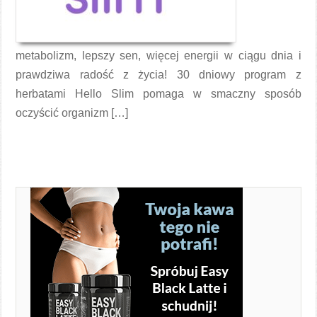
metabolizm, lepszy sen, więcej energii w ciągu dnia i
prawdziwa radość z życia! 30 dniowy program z
herbatami Hello Slim pomaga w smaczny sposób
oczyścić organizm […]
Czytaj więcej →