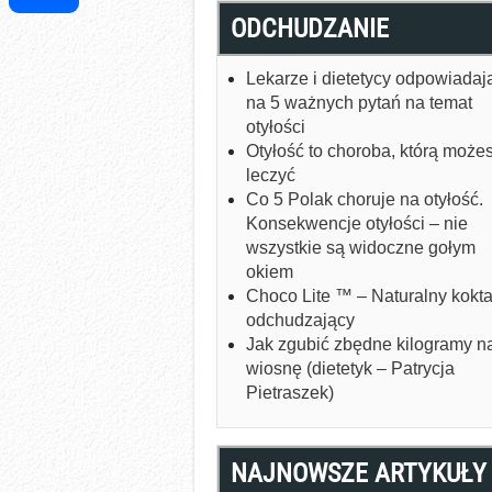
ODCHUDZANIE
Share
Lekarze i dietetycy odpowiadaj
na 5 ważnych pytań na temat
otyłości
Otyłość to choroba, którą może
leczyć
Co 5 Polak choruje na otyłość.
Konsekwencje otyłości – nie
wszystkie są widoczne gołym
okiem
Choco Lite ™ – Naturalny kokta
odchudzający
Jak zgubić zbędne kilogramy n
wiosnę (dietetyk – Patrycja
Pietraszek)
NAJNOWSZE ARTYKUŁY