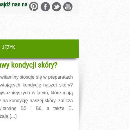
najdź nas na
JĘZYK
awy kondycji skóry?
 witaminy stosuje się w preparatach
wiających kondycję naszej skóry?
jważniejszych witamin, które mają
 na kondycję naszej skóry, zalicza
witaminę B5 i B6, a także E.
żają […]
więcej →