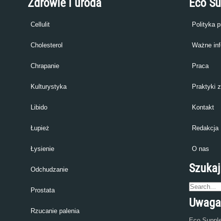
Zdrowie i uroda
Eco S
Cellulit
Polityka 
Cholesterol
Ważne inf
Chrapanie
Praca
Kulturystyka
Praktyki 
Libido
Kontakt
Łupież
Redakcja
Łysienie
O nas
Szukaj
Odchudzanie
Prostata
Uwaga
Rzucanie palenia
Eco Supple