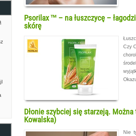
Psorilax ™ – na łuszczycę – łagodzi
ą
skórę
Łuszc
sz
Czy C
choro
środe
wyjąt
Okazu
jl
Czytaj 
a
Dłonie szybciej się starzeją. Można
Kowalska)
Nie t