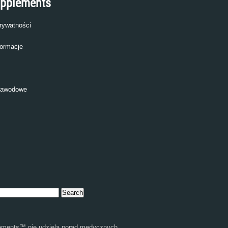
upplements
prywatności
ormacje
zawodowe
ments™ nie udziela porad medycznych,