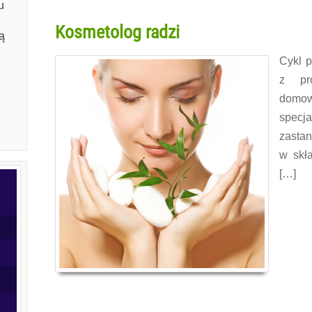
u
Kosmetolog radzi
ą
Cykl p
z pr
domowy
specj
zasta
w skł
[…]
Czytaj w