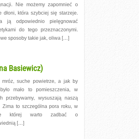
gnacji. Nie możemy zapomnieć o
 dłoni, która szybciej się starzeje.
ba ją odpowiednio pielęgnować
tykami do tego przeznaczonymi.
e sposoby takie jak, oliwa […]
więcej →
ina Basiewicz)
, mróz, suche powietrze, a jak by
 było mało to pomieszczenia, w
ch przebywamy, wysuszają naszą
. Zima to szczególna pora roku, w
ie której warto zadbać o
iednią […]
więcej →