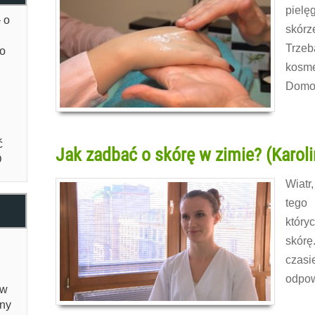
pielę
 o
skórze
Trze
co
kosme
Domow
Czytaj 
ć
Jak zadbać o skórę w zimie? (Karol
D
Wiatr
tego
który
skórę
czas
odpow
 w
yny
Czytaj 