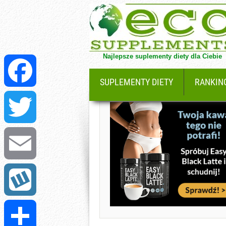
Najlepsze suplementy diety dla Ciebie
SUPLEMENTY DIETY
RANKIN
Facebook
Twitter
Email
Wykop