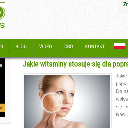
Z
GI
BLOG
VIDEO
CBD
KONTAKT
Jakie witaminy stosuje się dla popr
Jakie
popra
Do na
wpływ
się 
Nawil
Czytaj 