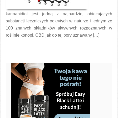
kannabidiol jest jedną z najbardziej obiecujących
substancji leczniczych odkrytych w naturze i jednym ze
100 znanych składników aktywnych rozpoznanych w
roślinie konopi. CBD jak do tej pory uznawany […]
Czytaj więcej →