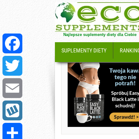
Najlepsze suplementy diety dla Ciebie
SUPLEMENTY DIETY
RANKIN
Facebook
Twitter
Email
Wykop