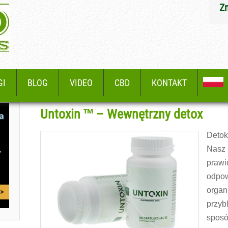
Z
GI
BLOG
VIDEO
CBD
KONTAKT
Untoxin ™ – Wewnętrzny detox
Detok
Nasz
praw
odpo
orga
przy
sposó