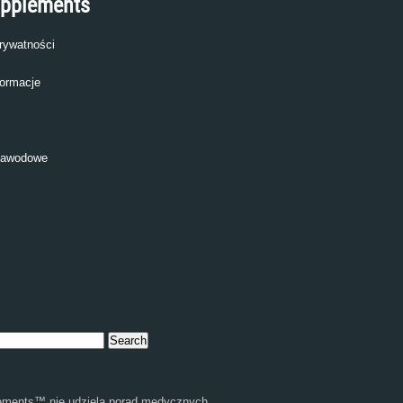
upplements
prywatności
ormacje
zawodowe
ments™ nie udziela porad medycznych,