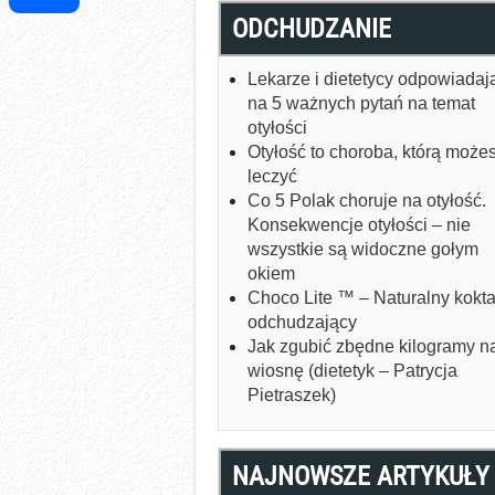
ODCHUDZANIE
Share
Lekarze i dietetycy odpowiadaj
na 5 ważnych pytań na temat
otyłości
Otyłość to choroba, którą może
leczyć
Co 5 Polak choruje na otyłość.
Konsekwencje otyłości – nie
wszystkie są widoczne gołym
okiem
Choco Lite ™ – Naturalny kokta
odchudzający
Jak zgubić zbędne kilogramy n
wiosnę (dietetyk – Patrycja
Pietraszek)
NAJNOWSZE ARTYKUŁY