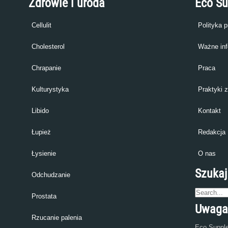
Zdrowie i uroda
Eco S
Cellulit
Polityka 
Cholesterol
Ważne inf
Chrapanie
Praca
Kulturystyka
Praktyki 
Libido
Kontakt
Łupież
Redakcja
Łysienie
O nas
Szukaj
Odchudzanie
Prostata
Uwaga
Rzucanie palenia
Eco Supple