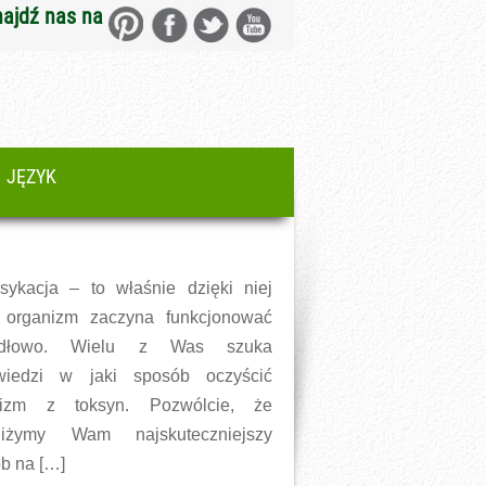
najdź nas na
JĘZYK
sykacja – to właśnie dzięki niej
 organizm zaczyna funkcjonować
idłowo. Wielu z Was szuka
wiedzi w jaki sposób oczyścić
nizm z toksyn. Pozwólcie, że
bliżymy Wam najskuteczniejszy
b na […]