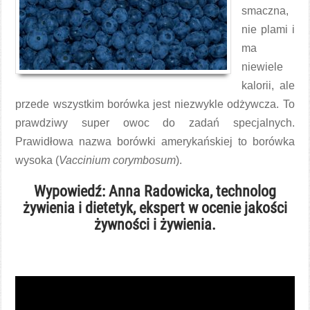
smaczna,
nie plami i
ma
niewiele
kalorii, ale
przede wszystkim borówka jest niezwykle odżywcza. To
prawdziwy super owoc do zadań specjalnych.
Prawidłowa nazwa borówki amerykańskiej to borówka
wysoka (
Vaccinium corymbosum
).
Wypowiedź: Anna Radowicka, technolog
żywienia i dietetyk, ekspert w ocenie jakości
żywności i żywienia.