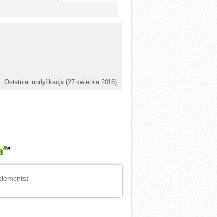
Ostatnia modyfikacja:(
27 kwietnia 2016
)
a”
”
plements)