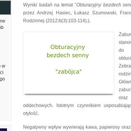
Wyniki badań na temat "
Obturacyjny bezdech sen
przez Andrzej Hasiec, Łukasz Szumowski, Fran
Rodzinnej (2012;6(3):103-114).).
ane
ób
Zabu
stano
do k
obtu
o w
Zebra
ci
rodzi
ego
Głó
zabu
ora
oddechowych. Istotnym czynnikiem usposabiają
otyłość.
Negatywny wpływ wywierają kawa, papierosy oraz l