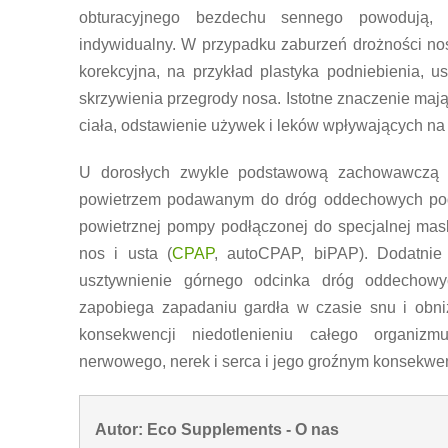
obturacyjnego bezdechu sennego powodują, 
indywidualny. W przypadku zaburzeń drożności nos
korekcyjna, na przykład plastyka podniebienia, u
skrzywienia przegrody nosa. Istotne znaczenie mają
ciała, odstawienie używek i leków wpływających na
U dorosłych zwykle podstawową zachowawczą m
powietrzem podawanym do dróg oddechowych pod
powietrznej pompy podłączonej do specjalnej mask
nos i usta (
CPAP
, autoCPAP, biPAP). Dodatnie
usztywnienie górnego odcinka dróg oddechowyc
zapobiega zapadaniu gardła w czasie snu i obni
konsekwencji niedotlenieniu całego organi
nerwowego, nerek i serca i jego groźnym konsekwe
Autor: Eco Supplements - O nas