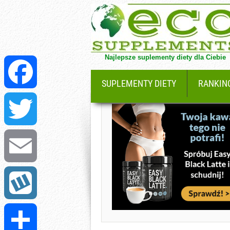
Najlepsze suplementy diety dla Ciebie
SUPLEMENTY DIETY
RANKIN
Facebook
Twitter
Email
Wykop