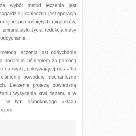
że wybór metod leczenia jest
ogardzieli konieczna jest operacja
sunięcie przerośniętych migdałków,
: zmiana stylu życia, redukcja masy
 oddychanie.
etodą leczenia jest oddychanie
 dodatnim ciśnieniem za pomocą
i na twarz, pokrywającej nos albo
 ciśnienie powoduje mechaniczne
h. Leczenie protezą powietrzną
żaniu wysycenia krwi tlenem, a w
zmu, w tym ośrodkowego układu
ncjom.