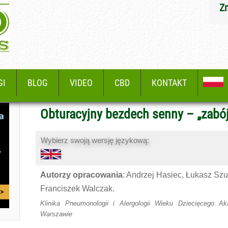
Z
GI
BLOG
VIDEO
CBD
KONTAKT
Obturacyjny bezdech senny – „zabó
Wybierz swoją wersję językową:
Autorzy opracowania
: Andrzej Hasiec, Łukasz Sz
Franciszek Walczak.
Klinika Pneumonologii i Alergologii Wieku Dziecięcego A
Warszawie