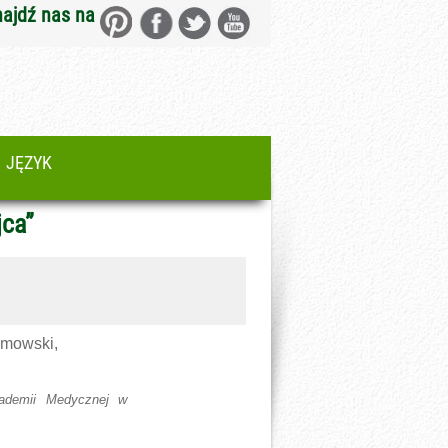
najdź nas na
JĘZYK
jca”
umowski,
kademii Medycznej w