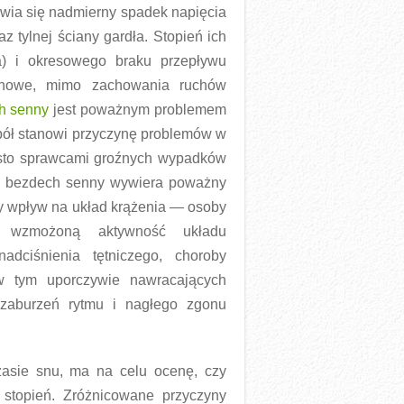
awia się nadmierny spadek napięcia
z tylnej ściany gardła. Stopień ich
a) i okresowego braku przepływu
echowe, mimo zachowania ruchów
h senny
jest poważnym problemem
pół stanowi przyczynę problemów w
ęsto sprawcami groźnych wypadków
ny bezdech senny wywiera poważny
y wpływ na układ krążenia — osoby
ą wzmożoną aktywność układu
dciśnienia tętniczego, choroby
 w tym uporczywie nawracających
zaburzeń rytmu i nagłego zgonu
asie snu, ma na celu ocenę, czy
 stopień. Zróżnicowane przyczyny