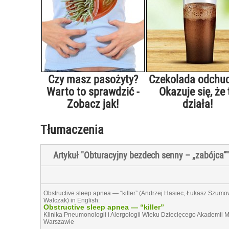
Czy masz pasożyty?
Czekolada odchu
Warto to sprawdzić -
Okazuje się, że 
Zobacz jak!
działa!
Tłumaczenia
Artykuł "Obturacyjny bezdech senny – „zabójca”
Obstructive sleep apnea — “killer” (Andrzej Hasiec, Łukasz Szumo
Walczak) in English:
Obstructive sleep apnea — “killer”
Klinika Pneumonologii i Alergologii Wieku Dziecięcego Akademii 
Warszawie