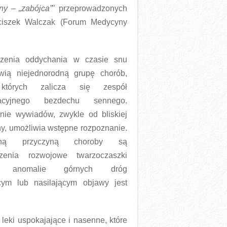
ny – „zabójca”
" przeprowadzonych
ciszek Walczak (Forum Medycyny
rzenia oddychania w czasie snu
wią niejednorodną grupę chorób,
tórych zalicza się zespół
racyjnego bezdechu sennego.
nie wywiadów, zwykle od bliskiej
ny, umożliwia wstępne rozpoznanie.
wną przyczyną choroby są
rzenia rozwojowe twarzoczaszki
z anomalie górnych dróg
cym lub nasilającym objawy jest
eki uspokajające i nasenne, które