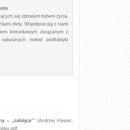
ents
jących się zdrowym trybem życia,
ntami diety. Współpracują z nami
eniem kierunkowym związanym z
aturalnych metod profilaktyki
ny – „zabójca”
" (Andrzej Hasiec,
liku pdf: