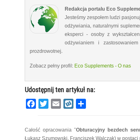
Redakcja portalu Eco Supplem
Jesteśmy zespołem ludzi pasjonu
odżywiania, naturalnymi supleme
eksperci - osoby z wykształc
odżywianiem i zastosowaniem n
prozdrowotnej.
Zobacz pełny profil:
Eco Supplements - O nas
Udostępnij ten artykuł na:
Facebook
Twitter
Email
Wykop
Share
Całość opracowania "
Obturacyjny bezdech sen
Łukasz Szumowski, Franciszek Walczak) w postaci p