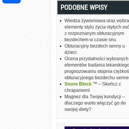
PODOBNE WPISY
Share
Wiedza żywieniowa oraz wybr
elementy stylu życia otyłych os
z rozpoznanym obturacyjnym
bezdechem w czasie snu
Obturacyjny bezdech senny u
dzieci
Ocena przydatności wybranych
elementów badania lekarskieg
prognozowaniu stopnia ciężkoś
obturacyjnego bezdechu senn
Snore Block
™ – Skończ z
chrapaniem!
Magnez dla Twojej kondycji –
dlaczego warto włączyć go do
swojej diety?