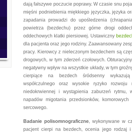
dają fałszywe poczucie poprawy. W czasie snu poj
mięśni podniebienia miękkiego języczka, języka ora
zapadania prowadzi do upośledzenia (chrapani
powietrza (bezdechu) przez górne drogi odd
oddechowych klatki piersiowej. Ustawiczny
bezdec
dla pacjenta oraz jego rodziny. Zaawansowany zes
pracy. Kierowcy z nieleczonym bezdechem są cz
drogowych, w tym zderzeń czołowych. Obturacyj
negatywny wpływ na wszystkie układy, w tym groźn
cierpiące na bezdech śródsenny wykazuj
współczulnego oraz wysokie ryzyko rozwoju na
niedokrwiennej i wystąpienia zaburzeń rytmu,
napadów migotania przedsionków, komorowych 
sercowego.
Badanie polisomnograficzne
, wykonywane w cz
pacjent cierpi na bezdech, ocenia jego rodzaj i