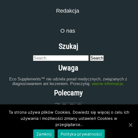
Redakcja
O nas
Szukaj
Uwaga
Eco Supplements™ nie udziela porad medycznych, związanych z
diagnozowaniem ani leczeniem. Przeczytaj:
ważne informacje
.
Polecamy
Ta strona używa plików Cookies. Dowiedz się więcej o celu ich
używania i możliwości zmiany ustawień Cookies w
przeglądarce..
Zamknij
Polityka prywatności
eco-supplements.com
2015 | All Rights Reserved.