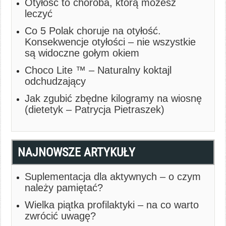
Otyłość to choroba, którą możesz
leczyć
Co 5 Polak choruje na otyłość.
Konsekwencje otyłości – nie wszystkie
są widoczne gołym okiem
Choco Lite ™ – Naturalny koktajl
odchudzający
Jak zgubić zbędne kilogramy na wiosnę
(dietetyk – Patrycja Pietraszek)
NAJNOWSZE ARTYKUŁY
Suplementacja dla aktywnych – o czym
należy pamiętać?
Wielka piątka profilaktyki – na co warto
zwrócić uwagę?