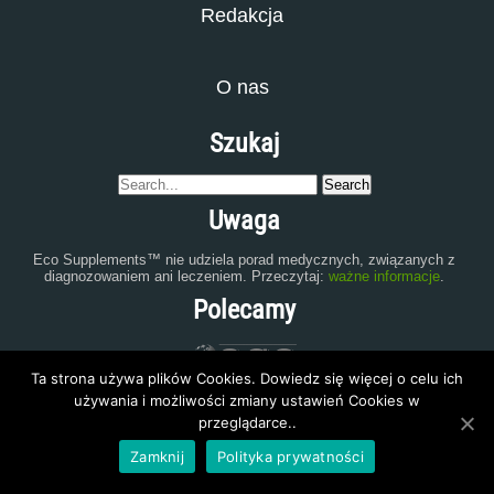
Redakcja
O nas
Szukaj
Uwaga
Eco Supplements™ nie udziela porad medycznych, związanych z
diagnozowaniem ani leczeniem. Przeczytaj:
ważne informacje
.
Polecamy
Ta strona używa plików Cookies. Dowiedz się więcej o celu ich
używania i możliwości zmiany ustawień Cookies w
przeglądarce..
Zamknij
Polityka prywatności
eco-supplements.com
2015 | All Rights Reserved.