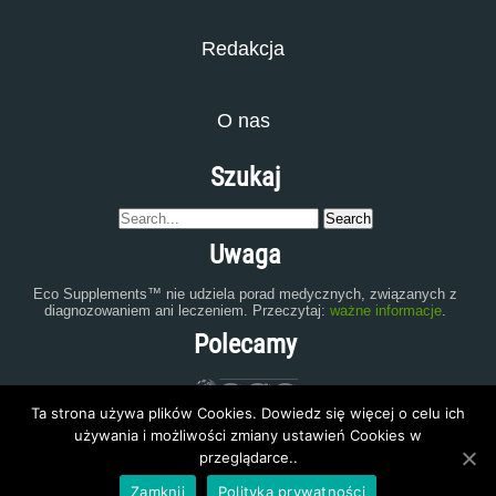
Redakcja
O nas
Szukaj
Uwaga
Eco Supplements™ nie udziela porad medycznych, związanych z
diagnozowaniem ani leczeniem. Przeczytaj:
ważne informacje
.
Polecamy
Ta strona używa plików Cookies. Dowiedz się więcej o celu ich
używania i możliwości zmiany ustawień Cookies w
przeglądarce..
Zamknij
Polityka prywatności
eco-supplements.com
2015 | All Rights Reserved.