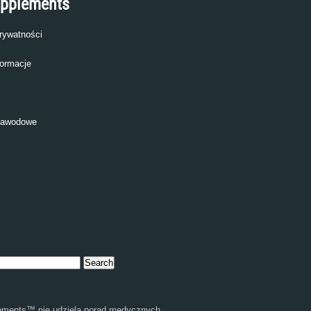
upplements
prywatności
ormacje
zawodowe
ments™ nie udziela porad medycznych,