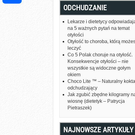
ODCHUDZANIE
Share
Lekarze i dietetycy odpowiadaj
na 5 ważnych pytań na temat
otyłości
Otyłość to choroba, którą może
leczyć
Co 5 Polak choruje na otyłość.
Konsekwencje otyłości – nie
wszystkie są widoczne gołym
okiem
Choco Lite ™ – Naturalny kokta
odchudzający
Jak zgubić zbędne kilogramy n
wiosnę (dietetyk – Patrycja
Pietraszek)
NAJNOWSZE ARTYKUŁY