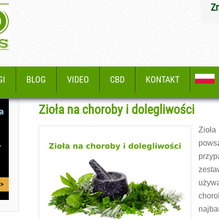
Z
GI
BLOG
VIDEO
CBD
KONTAKT
Zioła na choroby i dolegliwości
Zio
pows
przy
zesta
używ
chor
najba