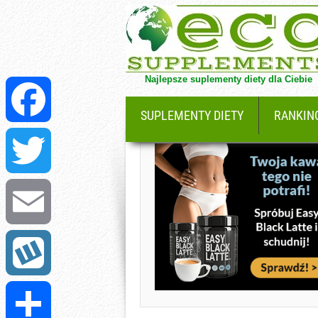
Najlepsze suplementy diety dla Ciebie
SUPLEMENTY DIETY
RANKIN
Facebook
Twitter
Email
Wykop