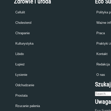
Zdrowie i uroda
Eco S
Cellulit
Polityka 
Cholesterol
Ważne inf
Chrapanie
Praca
Kulturystyka
Praktyki 
Libido
Kontakt
Łupież
Redakcja
Łysienie
O nas
Szukaj
Odchudzanie
Prostata
Uwaga
Rzucanie palenia
Eco Supple