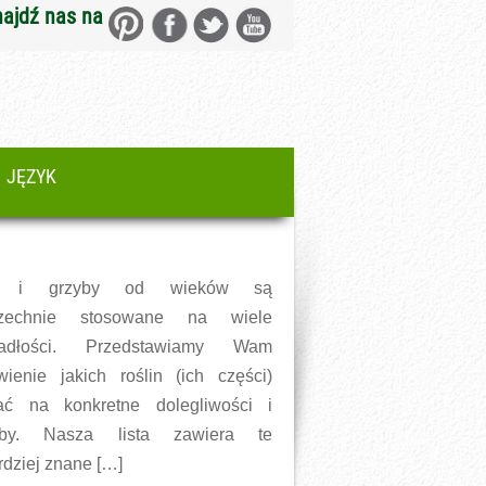
najdź nas na
JĘZYK
ła i grzyby od wieków są
zechnie stosowane na wiele
padłości. Przedstawiamy Wam
wienie jakich roślin (ich części)
ać na konkretne dolegliwości i
oby. Nasza lista zawiera te
rdziej znane […]