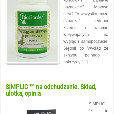
końcówki? Łamliwe
paznokcie? Matowa
cera? To wszystko może
oznaczać niedobór
krzemu i witamin
wpływających na
wygląd i samopoczucie.
Sięgnij po Wyciąg ze
skrzypu polnego i
pokrzywy […]
Czytaj więcej →
SIMPLIC ™ na odchudzanie. Skład,
ulotka, opinia
SIMPLIC
™ to