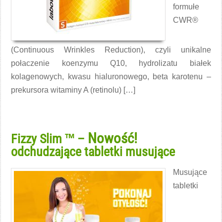
formułe
CWR®
(Continuous Wrinkles Reduction), czyli unikalne
połaczenie koenzymu Q10, hydrolizatu białek
kolagenowych, kwasu hialuronowego, beta karotenu –
prekursora witaminy A (retinolu) […]
Czytaj więcej →
Nowość!
Fizzy Slim ™ –
odchudzające tabletki musujące
Musujące
tabletki