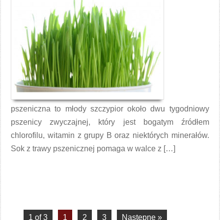
pszeniczna to młody szczypior około dwu tygodniowy
pszenicy zwyczajnej, który jest bogatym źródłem
chlorofilu, witamin z grupy B oraz niektórych minerałów.
Sok z trawy pszenicznej pomaga w walce z […]
Czytaj więcej →
1 of 3
1
2
3
Następne »