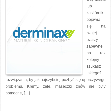
lub
zaskórnik
pojawia
się na
twojej
twarzy,
zapewne
po raz
kolejny
szukasz
jakiegoś
rozwiązania, by jak najszybciej pozbyć się uporczywego
problemu. Kremy, żele, maseczki znów nie były
pomocne, […]
Czytaj więcej →