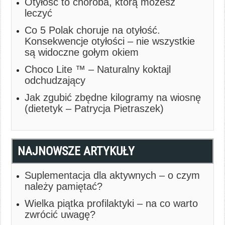
Otyłość to choroba, którą możesz
leczyć
Co 5 Polak choruje na otyłość.
Konsekwencje otyłości – nie wszystkie
są widoczne gołym okiem
Choco Lite ™ – Naturalny koktajl
odchudzający
Jak zgubić zbędne kilogramy na wiosnę
(dietetyk – Patrycja Pietraszek)
NAJNOWSZE ARTYKUŁY
Suplementacja dla aktywnych – o czym
należy pamiętać?
Wielka piątka profilaktyki – na co warto
zwrócić uwagę?