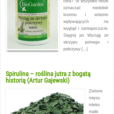
cera? To wszystko może
oznaczać niedobór
krzemu i witamin
wpływających na
wygląd i samopoczucie.
Sięgnij po Wyciąg ze
skrzypu polnego i
pokrzywy […]
Czytaj więcej →
Spirulina – roślina jutra z bogatą
historią (Artur Gajewski)
Zielone
mięso,
mleko
matki